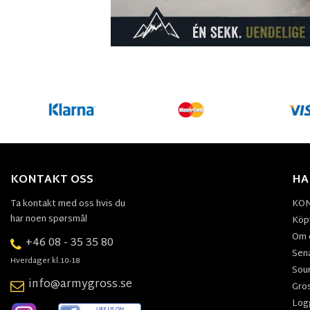
KONTAKT OSS
HA
Ta kontakt med oss hvis du
KO
har noen spørsmål
Köpv
Om 
+46 08 - 35 35 80
Sen
Hverdager kl.10-18
Sou
info@armygross.se
Gro
Log