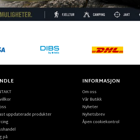
NDLE
INFORMASJON
NTAKT
Om oss
illkor
Vår Butikk
oss
Nyheter
ast uppdaterade produkter
Nyhetsbrev
rcing
Åpen cookiekontrol
sshandel
g på