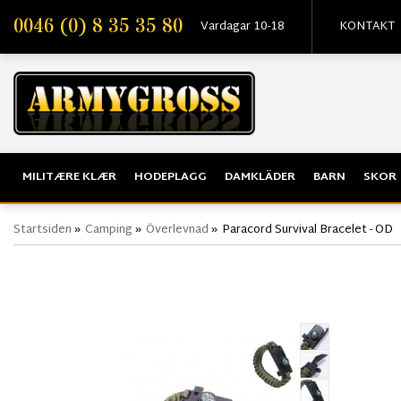
0046 (0) 8 35 35 80
Vardagar 10-18
KONTAKT
MILITÆRE KLÆR
HODEPLAGG
DAMKLÄDER
BARN
SKOR
Startsiden
»
Camping
»
Överlevnad
»
Paracord Survival Bracelet - OD