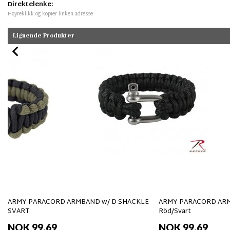
Direktelenke:
Høyreklikk og kopier linken adresse
Lignende Produkter
ARMY PARACORD ARMBAND w/ D-SHACKLE
ARMY PARACORD ARM
SVART
Röd/Svart
NOK 99,69
NOK 99,69