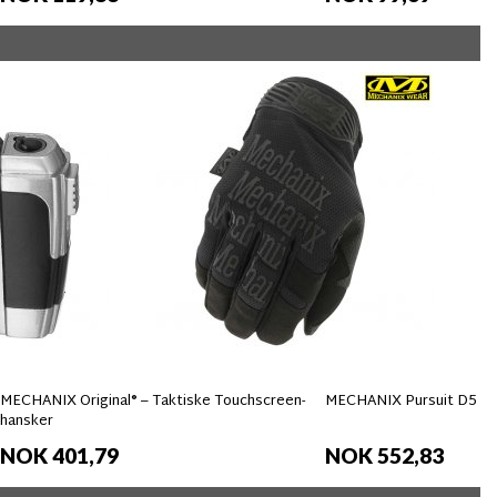
MECHANIX Original® – Taktiske Touchscreen-
MECHANIX Pursuit D5 Ha
hansker
NOK 401,79
NOK 552,83