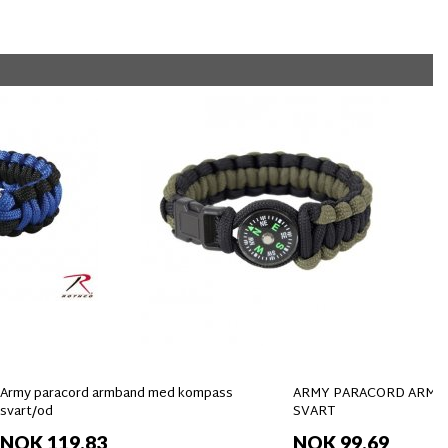
Army paracord armband med kompass
ARMY PARACORD ARMBA
svart/od
SVART
NOK 119,83
NOK 99,69