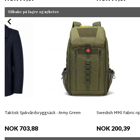
Tilbake på lager og nyheter
Nyhet
Taktisk Sjukvårdsryggsäck - Army Green
Swedish M90 Fabric ri
NOK 703,88
NOK 200,39