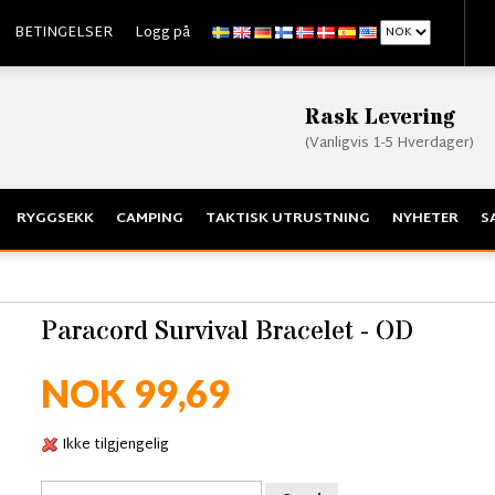
BETINGELSER
Logg på
Rask Levering
(Vanligvis 1-5 Hverdager)
RYGGSEKK
CAMPING
TAKTISK UTRUSTNING
NYHETER
S
Paracord Survival Bracelet - OD
NOK 99,69
Ikke tilgjengelig