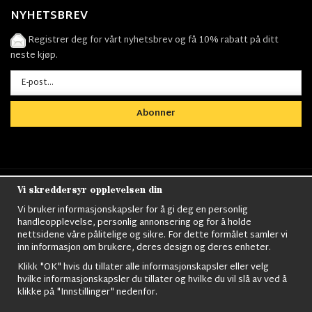
NYHETSBREV
Registrer deg for vårt nyhetsbrev og få 10% rabatt på ditt
neste kjøp.
Abonner
Vi skreddersyr opplevelsen din
Nordens största utbud av
Militärkläder
,
M90
kläder,
Militärtöverskott,
Militärutrustning
,
Ordningsvakt
Vi bruker informasjonskapsler for å gi deg en personlig
utrustning,
väktarkläder
,
Militärbyxor,
Militärjackor,
M65
handleopplevelse, personlig annonsering og for å holde
Jackor,
Bomberjackor,
Militärkängor,
Militära Ryggsäckar,
Vintage Army
nettsidene våre pålitelige og sikre. For dette formålet samler vi
kläder,
Sjömanskläder
,
Paracord
,
Gasmask
,
Ghillie
inn informasjon om brukere, deres design og deres enheter.
Suits
,
Militärknivar
,
Militärklockor
,
Knivhandskar
,
Natotröjor
och mycket mer..
Klikk "OK" hvis du tillater alle informasjonskapsler eller velg
hvilke informasjonskapsler du tillater og hvilke du vil slå av ved å
klikke på "Innstillinger" nedenfor.