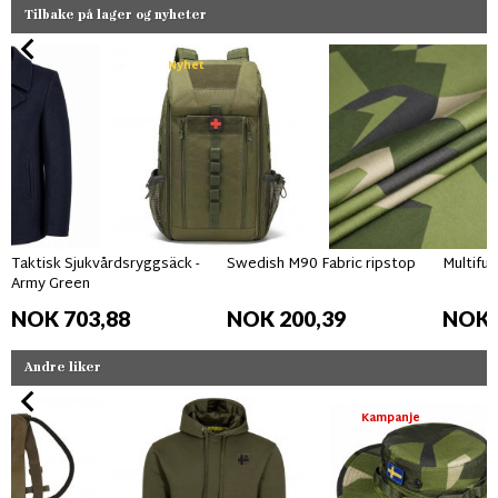
Tilbake på lager og nyheter
Nyhet
Taktisk Sjukvårdsryggsäck -
Swedish M90 Fabric ripstop
Multifun
Army Green
NOK 703,88
NOK 200,39
NOK 
Andre liker
Kampanje