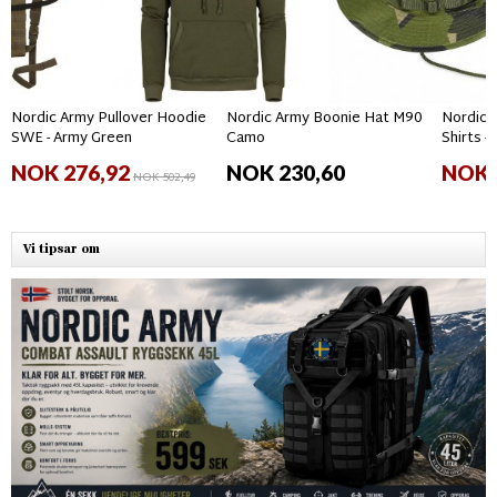
Nordic Army Pullover Hoodie
Nordic Army Boonie Hat M90
Nordic 
SWE - Army Green
Camo
Shirts 
NOK 276,92
NOK 230,60
NOK 
NOK 502,49
Vi tipsar om