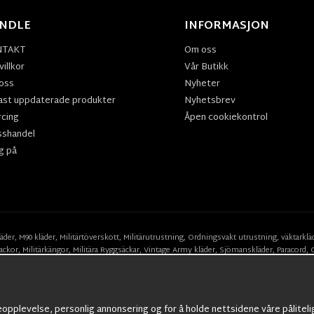
NDLE
INFORMASJON
NTAKT
Om oss
illkor
Vår Butikk
oss
Nyheter
ast uppdaterade produkter
Nyhetsbrev
rcing
Åpen cookiekontrol
sshandel
g på
läder
,
M90 kläder,
Militärtöverskott,
Militärutrustning
,
Ordningsvakt utrustning,
väktarklä
ackor,
Militärkängor,
Militära Ryggsäckar,
Vintage Army kläder,
Sjömanskläder
,
Paracord
,
Suits
,
Militärknivar
,
Militärklockor
,
Knivhandskar
,
Natotröjor
och mycket mer..
eopplevelse, personlig annonsering og for å holde nettsidene våre påliteli