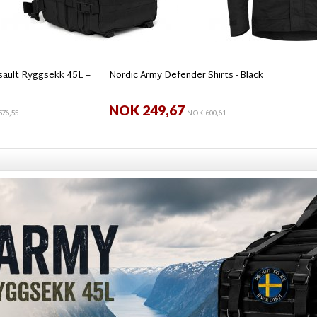
ault Ryggsekk 45L –
Nordic Army Defender Shirts - Black
NOK 249,67
76,55
NOK 600,61