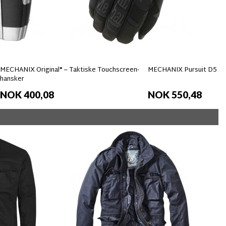
MECHANIX Original® – Taktiske Touchscreen-
MECHANIX Pursuit D5 Ha
hansker
NOK 400,08
NOK 550,48