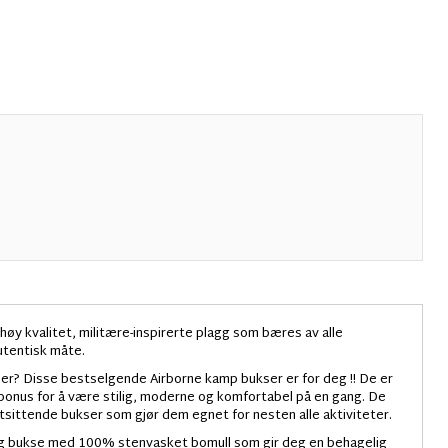
høy kvalitet, militære-inspirerte plagg som bæres av alle
autentisk måte.
kser? Disse bestselgende Airborne kamp bukser er for deg !! De er
a bonus for å være stilig, moderne og komfortabel på en gang. De
tsittende bukser som gjør dem egnet for nesten alle aktiviteter.
ig bukse med 100% stenvasket bomull som gir deg en behagelig