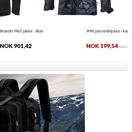
Brandit M65 Jakke - Blue
M90 persedelpåse i kam
NOK 901,42
NOK 199,54
NOK 400,