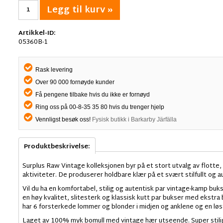
Legg til kurv »
Artikkel-ID:
05360B-1
Rask levering
Over 90 000 fornøyde kunder
Få pengene tilbake hvis du ikke er fornøyd
Ring oss på 00-8-35 35 80 hvis du trenger hjelp
Vennligst besøk oss!
Fysisk butikk i Barkarby Järfälla
Produktbeskrivelse:
Surplus Raw Vintage kolleksjonen byr på et stort utvalg av flotte, 
aktiviteter. De produserer holdbare klær på et svært stilfullt og 
Vil du ha en komfortabel, stilig og autentisk par vintage-kamp bu
en høy kvalitet, slitesterk og klassisk kutt par bukser med ekstr
har 6 forsterkede lommer og blonder i midjen og anklene og en løs
Laget av 100% myk bomull med vintage hær utseende. Super stil