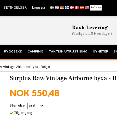
BETINGELSER
Logg på
Rask Levering
(Vanligvis 1-5 Hverdager)
RYGGSEKK
CAMPING
TAKTISK UTRUSTNING
NYHETER
S
w Vintage Airborne byxa - Beige
Surplus Raw Vintage Airborne byxa - B
NOK 550,48
Størrelse
Tilgjengelig