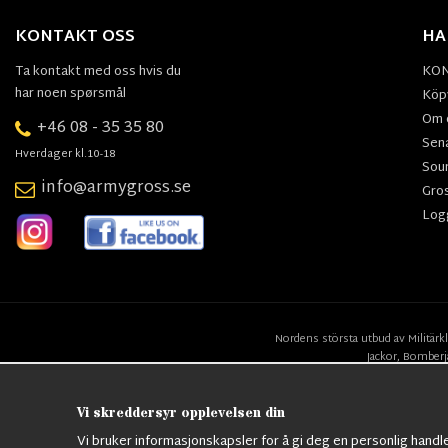
KONTAKT OSS
HA
Ta kontakt med oss hvis du
KO
har noen spørsmål
Köpv
Om 
+46 08 - 35 35 80
Sen
Hverdager kl.10-18
Sou
info@armygross.se
Gro
Log
Nordens största utbud av
Militärk
Jackor,
Bomberj
Vi skreddersyr opplevelsen din
Vi bruker informasjonskapsler for å gi deg en personlig handl