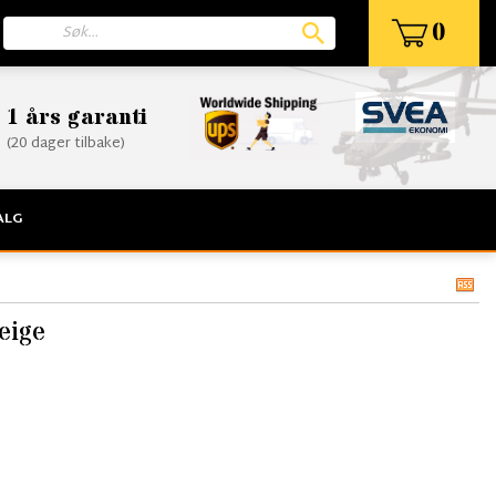
0
1 års garanti
(20 dager tilbake)
ALG
eige