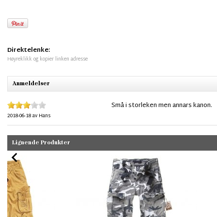
Direktelenke:
Høyreklikk og kopier linken adresse
Anmeldelser
Små i storleken men annars kanon.
2018-06-18
av
Hans
Lignende Produkter