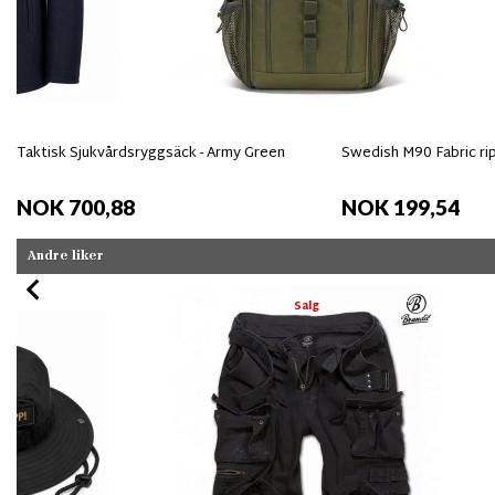
Taktisk Sjukvårdsryggsäck - Army Green
Swedish M90 Fabric ri
NOK 700,88
NOK 199,54
Andre liker
Salg