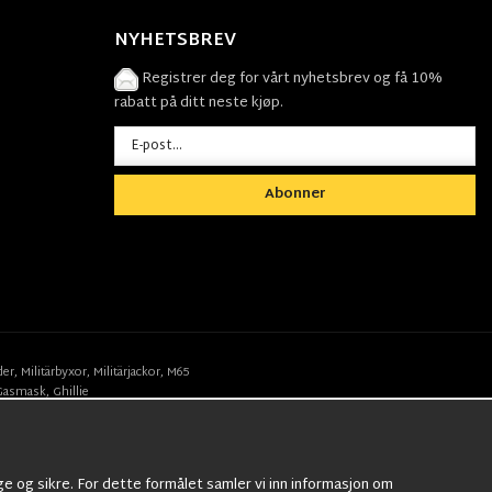
NYHETSBREV
Registrer deg for vårt nyhetsbrev og få 10%
rabatt på ditt neste kjøp.
Abonner
der
,
Militärbyxor,
Militärjackor,
M65
Gasmask
,
Ghillie
ge og sikre. For dette formålet samler vi inn informasjon om