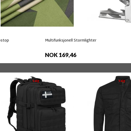
pstop
Multifunksjonell Stormlighter
NOK 169,46
Salg
Salg