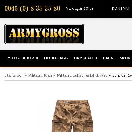
0046 (0) 8 35 35 80
Vardagar 10-18
KONTAKT
MILITÆRE KLÆR
HODEPLAGG
DAMKLÄDER
BARN
SKOR
Startsiden
»
Militære Klær
»
Militære bukser & Jaktbukse
»
Surplus Ra