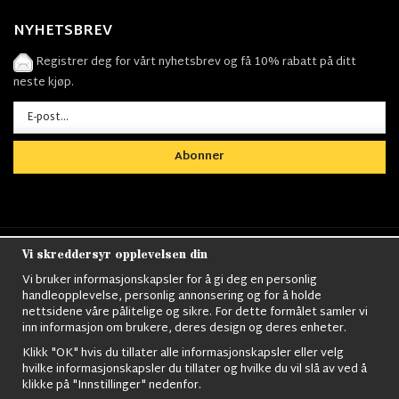
NYHETSBREV
Registrer deg for vårt nyhetsbrev og få 10% rabatt på ditt
neste kjøp.
Abonner
Vi skreddersyr opplevelsen din
Nordens största utbud av
Militärkläder
,
M90
kläder,
Militärtöverskott,
Militärutrustning
,
Ordningsvakt
Vi bruker informasjonskapsler for å gi deg en personlig
utrustning,
väktarkläder
,
Militärbyxor,
Militärjackor,
M65
handleopplevelse, personlig annonsering og for å holde
Jackor,
Bomberjackor,
Militärkängor,
Militära Ryggsäckar,
Vintage Army
nettsidene våre pålitelige og sikre. For dette formålet samler vi
kläder,
Sjömanskläder
,
Paracord
,
Gasmask
,
Ghillie
inn informasjon om brukere, deres design og deres enheter.
Suits
,
Militärknivar
,
Militärklockor
,
Knivhandskar
,
Natotröjor
och mycket mer..
Klikk "OK" hvis du tillater alle informasjonskapsler eller velg
hvilke informasjonskapsler du tillater og hvilke du vil slå av ved å
klikke på "Innstillinger" nedenfor.