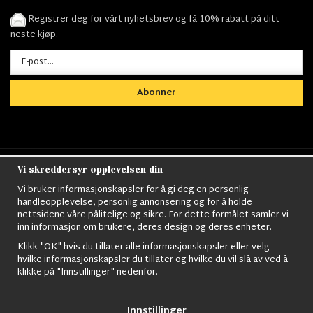
Registrer deg for vårt nyhetsbrev og få 10% rabatt på ditt
neste kjøp.
Abonner
Vi skreddersyr opplevelsen din
Nordens största utbud av
Militärkläder
,
M90
kläder,
Militärtöverskott,
Militärutrustning
,
Ordningsvakt
Vi bruker informasjonskapsler for å gi deg en personlig
utrustning,
väktarkläder
,
Militärbyxor,
Militärjackor,
M65
handleopplevelse, personlig annonsering og for å holde
Jackor,
Bomberjackor,
Militärkängor,
Militära Ryggsäckar,
Vintage Army
nettsidene våre pålitelige og sikre. For dette formålet samler vi
kläder,
Sjömanskläder
,
Paracord
,
Gasmask
,
Ghillie
inn informasjon om brukere, deres design og deres enheter.
Suits
,
Militärknivar
,
Militärklockor
,
Knivhandskar
,
Natotröjor
och mycket mer..
Klikk "OK" hvis du tillater alle informasjonskapsler eller velg
hvilke informasjonskapsler du tillater og hvilke du vil slå av ved å
klikke på "Innstillinger" nedenfor.
Innstillinger