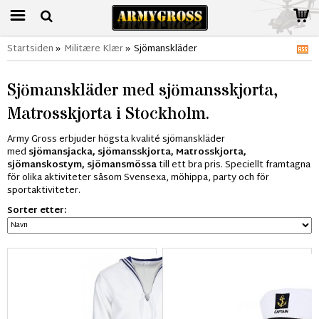
Startsiden
»
Militære Klær
»
Sjömanskläder
Sjömanskläder med sjömansskjorta,
Matrosskjorta i Stockholm.
Army Gross erbjuder högsta kvalité sjömanskläder
med
sjömansjacka,
sjömansskjorta, Matrosskjorta,
sjömanskostym, sjömansmössa
till ett bra pris. Speciellt framtagna
för olika aktiviteter såsom Svensexa, möhippa, party och för
sportaktiviteter.
Sorter etter: