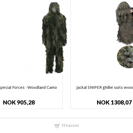
t Special Forces - Woodland Camo
Jackal SNIPER ghillie suits wo
NOK 905,28
NOK 1308,07
Til kassen