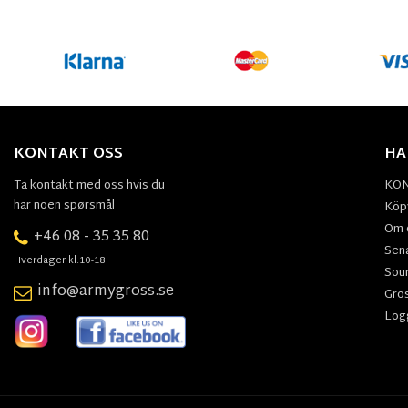
KONTAKT OSS
HA
Ta kontakt med oss hvis du
KO
har noen spørsmål
Köpv
Om 
+46 08 - 35 35 80
Sen
Hverdager kl.10-18
Sou
info@armygross.se
Gro
Log