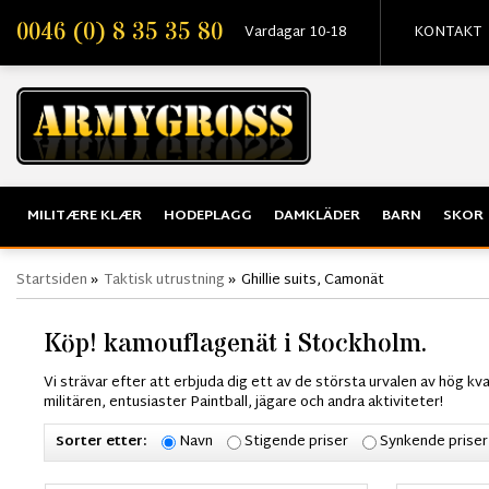
0046 (0) 8 35 35 80
Vardagar 10-18
KONTAKT
MILITÆRE KLÆR
HODEPLAGG
DAMKLÄDER
BARN
SKOR
Startsiden
»
Taktisk utrustning
»
Ghillie suits, Camonät
Köp! kamouflagenät i Stockholm.
Vi strävar efter att erbjuda dig ett av de största urvalen av hög kv
militären, entusiaster Paintball, jägare och andra aktiviteter!
Sorter etter:
Navn
Stigende priser
Synkende priser