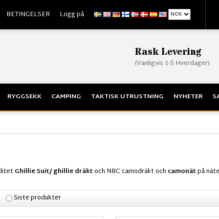
BETINGELSER
Logg på
Rask Levering
(Vanligvis 1-5 Hverdager)
RYGGSEKK
CAMPING
TAKTISK UTRUSTNING
NYHETER
S
alitet
Ghillie Suit/ ghillie dräkt
och NBC camodräkt och
camonät
på näte
Siste produkter