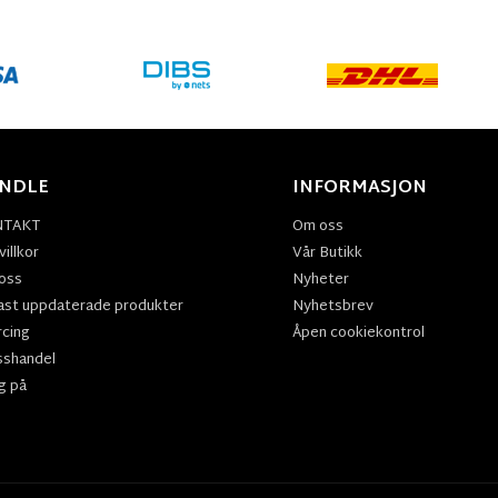
NDLE
INFORMASJON
NTAKT
Om oss
illkor
Vår Butikk
oss
Nyheter
ast uppdaterade produkter
Nyhetsbrev
rcing
Åpen cookiekontrol
sshandel
g på