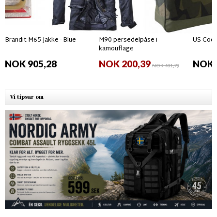
Brandit M65 Jakke - Blue
M90 persedelpåse i
US Coop
kamouflage
NOK 905,28
NOK 200,39
NOK 
NOK 401,79
Vi tipsar om