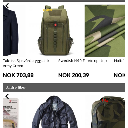
Nyhet
Taktisk Sjukvårdsryggsäck -
Swedish M90 Fabric ripstop
Multifun
Army Green
NOK 703,88
NOK 200,39
NOK 
Andre liker
Salg