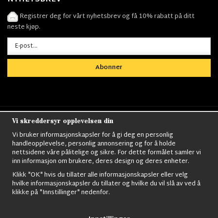
Registrer deg for vårt nyhetsbrev og få 10% rabatt på ditt
neste kjøp.
Abonner
Vi skreddersyr opplevelsen din
Nordens största utbud av
Militärkläder
,
M90
kläder,
Militärtöverskott,
Militärutrustning
,
Ordningsvakt
Vi bruker informasjonskapsler for å gi deg en personlig
utrustning,
väktarkläder
,
Militärbyxor,
Militärjackor,
M65
handleopplevelse, personlig annonsering og for å holde
Jackor,
Bomberjackor,
Militärkängor,
Militära Ryggsäckar,
Vintage Army
nettsidene våre pålitelige og sikre. For dette formålet samler vi
kläder,
Sjömanskläder
,
Paracord
,
Gasmask
,
Ghillie
inn informasjon om brukere, deres design og deres enheter.
Suits
,
Militärknivar
,
Militärklockor
,
Knivhandskar
,
Natotröjor
och mycket mer..
Klikk "OK" hvis du tillater alle informasjonskapsler eller velg
hvilke informasjonskapsler du tillater og hvilke du vil slå av ved å
klikke på "Innstillinger" nedenfor.