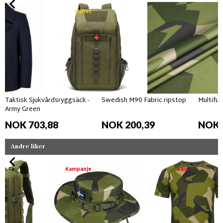
Nyhet
Taktisk Sjukvårdsryggsäck -
Swedish M90 Fabric ripstop
Multifun
Army Green
NOK 703,88
NOK 200,39
NOK 
Andre liker
Kampanje
Salg