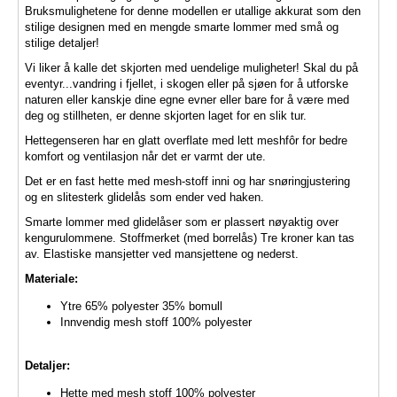
Bruksmulighetene for denne modellen er utallige akkurat som den
stilige designen med en mengde smarte lommer med små og
stilige detaljer!
Vi liker å kalle det skjorten med uendelige muligheter! Skal du på
eventyr...vandring i fjellet, i skogen eller på sjøen for å utforske
naturen eller kanskje dine egne evner eller bare for å være med
deg og stillheten, er denne skjorten laget for en slik tur.
Hettegenseren har en glatt overflate med lett meshfôr for bedre
komfort og ventilasjon når det er varmt der ute.
Det er en fast hette med mesh-stoff inni og har snøringjustering
og en slitesterk glidelås som ender ved haken.
Smarte lommer med glidelåser som er plassert nøyaktig over
kengurulommene. Stoffmerket (med borrelås) Tre kroner kan tas
av. Elastiske mansjetter ved mansjettene og nederst.
Materiale:
Ytre 65% polyester 35% bomull
Innvendig mesh stoff 100% polyester
Detaljer:
Hette med mesh stoff 100% polyester