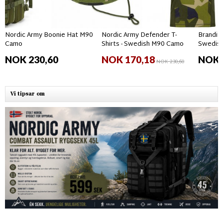
Nordic Army Boonie Hat M90
Nordic Army Defender T-
Brandit
Camo
Shirts - Swedish M90 Camo
Swedis
NOK 230,60
NOK 170,18
NOK 
NOK 230,60
Vi tipsar om