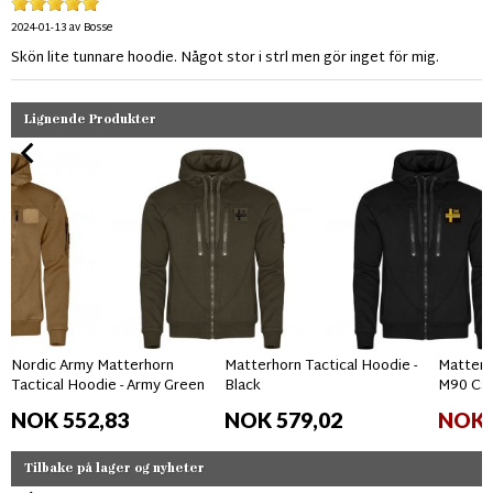
2024-01-13
av
Bosse
Skön lite tunnare hoodie. Något stor i strl men gör inget för mig.
Lignende Produkter
Nordic Army Matterhorn
Matterhorn Tactical Hoodie -
Matterho
Tactical Hoodie - Army Green
Black
M90 Ca
NOK 552,83
NOK 579,02
NOK 
Tilbake på lager og nyheter