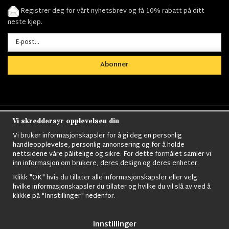
Registrer deg for vårt nyhetsbrev og få 10% rabatt på ditt
neste kjøp.
Abonner
Vi skreddersyr opplevelsen din
Nordens största utbud av
Militärkläder
,
M90
kläder,
Militärtöverskott,
Militärutrustning
,
Ordningsvakt
Vi bruker informasjonskapsler for å gi deg en personlig
utrustning,
väktarkläder
,
Militärbyxor,
Militärjackor,
M65
handleopplevelse, personlig annonsering og for å holde
Jackor,
Bomberjackor,
Militärkängor,
Militära Ryggsäckar,
Vintage Army
nettsidene våre pålitelige og sikre. For dette formålet samler vi
kläder,
Sjömanskläder
,
Paracord
,
Gasmask
,
Ghillie
inn informasjon om brukere, deres design og deres enheter.
Suits
,
Militärknivar
,
Militärklockor
,
Knivhandskar
,
Natotröjor
och mycket mer..
Klikk "OK" hvis du tillater alle informasjonskapsler eller velg
hvilke informasjonskapsler du tillater og hvilke du vil slå av ved å
klikke på "Innstillinger" nedenfor.
Innstillinger