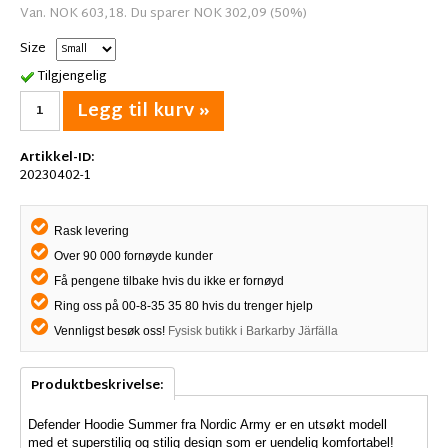
Van. NOK 603,18. Du sparer NOK 302,09 (50%)
Size
Tilgjengelig
Legg til kurv »
Artikkel-ID:
20230402-1
Rask levering
Over 90 000 fornøyde kunder
Få pengene tilbake hvis du ikke er fornøyd
Ring oss på 00-8-35 35 80 hvis du trenger hjelp
Vennligst besøk oss!
Fysisk butikk i Barkarby Järfälla
Produktbeskrivelse:
Defender Hoodie Summer fra Nordic Army er en utsøkt modell
med et superstilig og stilig design som er uendelig komfortabel!