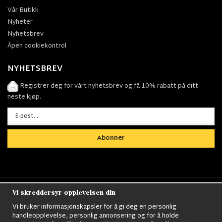
Vår Butikk
Nyheter
Nyhetsbrev
Åpen cookiekontrol
NYHETSBREV
Registrer deg for vårt nyhetsbrev og få 10% rabatt på ditt
neste kjøp.
Abonner
Vi skreddersyr opplevelsen din
Nordens största utbud av
Militärkläder
,
M90
kläder,
Militärtöverskott,
Militärutrustning
,
Ordningsvakt
Vi bruker informasjonskapsler for å gi deg en personlig
utrustning,
väktarkläder
,
Militärbyxor,
Militärjackor,
M65
handleopplevelse, personlig annonsering og for å holde