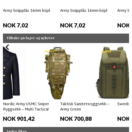
Army Snäpplås 16mm böjd
Army Snäpplås 16mm böjd
Army Sn
NOK 7,02
NOK 7,02
NOK 
Tilbake på lager og nyheter
Nyhet
Nyhet
Nordic Army USMC Sniper
Taktisk Sanitetsryggsekk –
Swedish
Ryggsekk – Multi Tactical
Army Green
Camo
NOK 901,42
NOK 700,88
NOK 
Andre liker