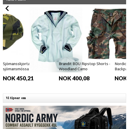
Sjömansskjorta &
Brandit BDU Ripstop Shorts -
Nordic 
sjömansmössa vit - UNISEX
Woodland Camo
Backpac
NOK 450,21
NOK 400,08
NOK 
Vi tipsar om