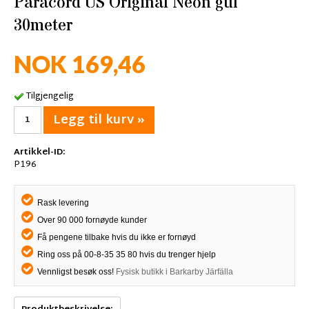
Paracord US Original Neon gul
30meter
NOK 169,46
Tilgjengelig
Legg til kurv »
Artikkel-ID:
P196
Rask levering
Over 90 000 fornøyde kunder
Få pengene tilbake hvis du ikke er fornøyd
Ring oss på 00-8-35 35 80 hvis du trenger hjelp
Vennligst besøk oss!
Fysisk butikk i Barkarby Järfälla