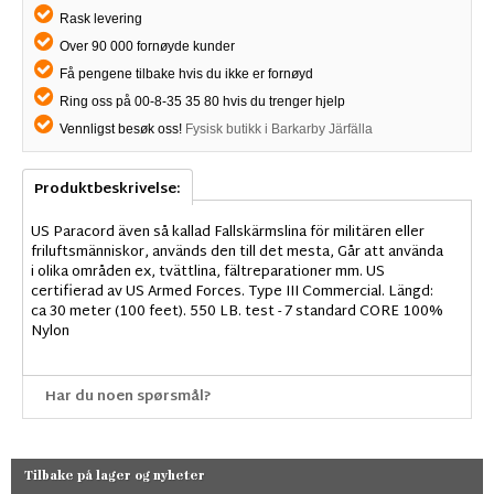
Rask levering
Over 90 000 fornøyde kunder
Få pengene tilbake hvis du ikke er fornøyd
Ring oss på 00-8-35 35 80 hvis du trenger hjelp
Vennligst besøk oss!
Fysisk butikk i Barkarby Järfälla
Produktbeskrivelse:
US Paracord även så kallad Fallskärmslina för militären eller
friluftsmänniskor, används den till det mesta, Går att använda
i olika områden ex, tvättlina, fältreparationer mm. US
certifierad av US Armed Forces. Type III Commercial. Längd:
ca 30 meter (100 feet). 550 LB. test - 7 standard CORE 100%
Nylon
Har du noen spørsmål?
Tilbake på lager og nyheter