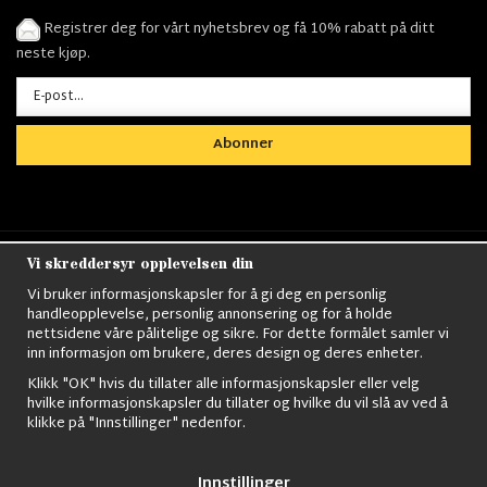
Registrer deg for vårt nyhetsbrev og få 10% rabatt på ditt
neste kjøp.
Abonner
Vi skreddersyr opplevelsen din
Nordens största utbud av
Militärkläder
,
M90
kläder,
Militärtöverskott,
Militärutrustning
,
Ordningsvakt
Vi bruker informasjonskapsler for å gi deg en personlig
utrustning,
väktarkläder
,
Militärbyxor,
Militärjackor,
M65
handleopplevelse, personlig annonsering og for å holde
Jackor,
Bomberjackor,
Militärkängor,
Militära Ryggsäckar,
Vintage Army
nettsidene våre pålitelige og sikre. For dette formålet samler vi
kläder,
Sjömanskläder
,
Paracord
,
Gasmask
,
Ghillie
inn informasjon om brukere, deres design og deres enheter.
Suits
,
Militärknivar
,
Militärklockor
,
Knivhandskar
,
Natotröjor
och mycket mer..
Klikk "OK" hvis du tillater alle informasjonskapsler eller velg
hvilke informasjonskapsler du tillater og hvilke du vil slå av ved å
klikke på "Innstillinger" nedenfor.
Innstillinger