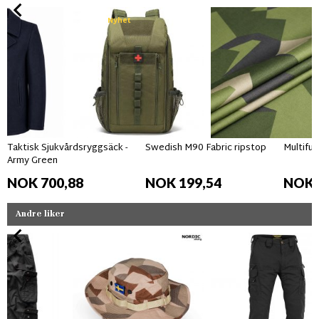
Nyhet
Taktisk Sjukvårdsryggsäck -
Swedish M90 Fabric ripstop
Multifun
Army Green
NOK 700,88
NOK 199,54
NOK 
Andre liker