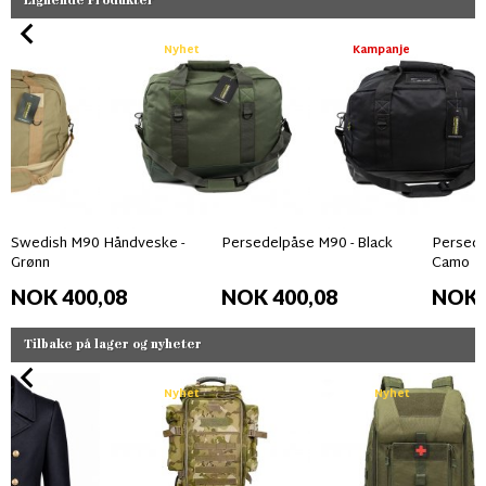
Lignende Produkter
Nyhet
Kampanje
Swedish M90 Håndveske -
Persedelpåse M90 - Black
Persede
Grønn
Camo
NOK 400,08
NOK 400,08
NOK 
Tilbake på lager og nyheter
Nyhet
Nyhet