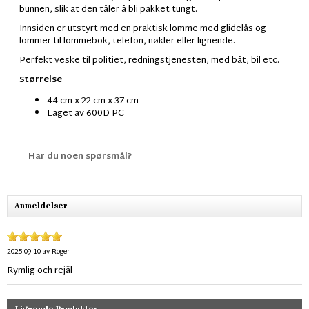
bunnen, slik at den tåler å bli pakket tungt.
Innsiden er utstyrt med en praktisk lomme med glidelås og
lommer til lommebok, telefon, nøkler eller lignende.
Perfekt veske til politiet, redningstjenesten, med båt, bil etc.
Størrelse
44 cm x 22 cm x 37 cm
Laget av 600D PC
Har du noen spørsmål?
Anmeldelser
2025-09-10
av
Roger
Rymlig och rejäl