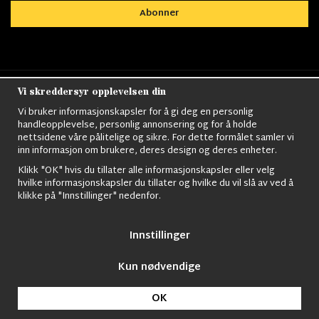
Abonner
Vi skreddersyr opplevelsen din
Nordens största utbud av
Militärkläder
,
M90
kläder,
Militärtöverskott,
Militärutrustning
,
Ordningsvakt
Vi bruker informasjonskapsler for å gi deg en personlig
utrustning,
väktarkläder
,
Militärbyxor,
Militärjackor,
M65
handleopplevelse, personlig annonsering og for å holde
Jackor,
Bomberjackor,
Militärkängor,
Militära Ryggsäckar,
Vintage Army
nettsidene våre pålitelige og sikre. For dette formålet samler vi
kläder,
Sjömanskläder
,
Paracord
,
Gasmask
,
Ghillie
inn informasjon om brukere, deres design og deres enheter.
Suits
,
Militärknivar
,
Militärklockor
,
Knivhandskar
,
Natotröjor
och mycket mer..
Klikk "OK" hvis du tillater alle informasjonskapsler eller velg
hvilke informasjonskapsler du tillater og hvilke du vil slå av ved å
klikke på "Innstillinger" nedenfor.
Innstillinger
Kun nødvendige
© 2009 Nordic Army Gross HB All Rights Reserved.
OK