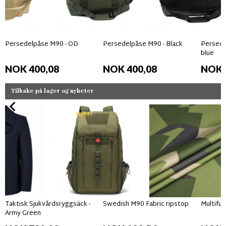
Persedelpåse M90 - OD
Persedelpåse M90 - Black
Persede
blue
NOK 400,08
NOK 400,08
NOK 
Tilbake på lager og nyheter
Nyhet
Taktisk Sjukvårdsryggsäck -
Swedish M90 Fabric ripstop
Multifun
Army Green