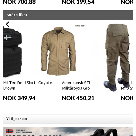
NOK 700,88
NOK 199,54
NOK 
Andre liker
Mil Tec Field Shirt - Coyote
Amerikansk STURM USMC
Brandit
Brown
Militärbyxa Grön
M90 Sw
NOK 349,94
NOK 450,21
NOK 
Vi tipsar om