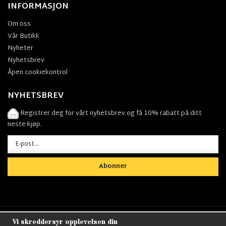
INFORMASJON
Om oss
Vår Butikk
Nyheter
Nyhetsbrev
Åpen cookiekontrol
NYHETSBREV
Registrer deg for vårt nyhetsbrev og få 10% rabatt på ditt
neste kjøp.
Abonner
Vi skreddersyr opplevelsen din
Nordens största utbud av
Militärkläder
,
M90