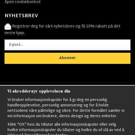
Åpen cookiekontrol
NYHETSBREV
Registrer deg for vårt nyhetsbrev og få 10% rabatt på ditt
neste kjøp.
Abonner
Vi skreddersyr opplevelsen din
Nordens största utbud av
Militärkläder
,
M90
kläder,
Militärtöverskott,
Militärutrustning
,
Ordningsvakt
Vi bruker informasjonskapsler for å gi deg en personlig
utrustning,
väktarkläder
,
Militärbyxor,
Militärjackor,
M65
handleopplevelse, personlig annonsering og for å holde
Jackor,
Bomberjackor,
Militärkängor,
Militära Ryggsäckar,
Vintage Army
nettsidene våre pålitelige og sikre. For dette formålet samler vi
kläder,
Sjömanskläder
,
Paracord
,
Gasmask
,
Ghillie
inn informasjon om brukere, deres design og deres enheter.
Suits
,
Militärknivar
,
Militärklockor
,
Knivhandskar
,
Natotröjor
och mycket mer..
Klikk "OK" hvis du tillater alle informasjonskapsler eller velg
hvilke informasjonskapsler du tillater og hvilke du vil slå av ved å