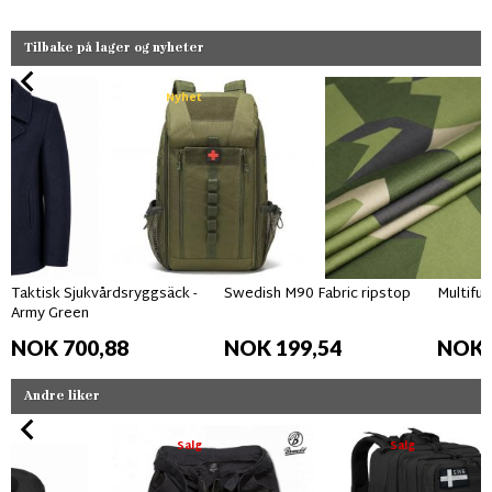
Tilbake på lager og nyheter
Nyhet
Taktisk Sjukvårdsryggsäck -
Swedish M90 Fabric ripstop
Multifun
Army Green
NOK 700,88
NOK 199,54
NOK 
Andre liker
Salg
Salg