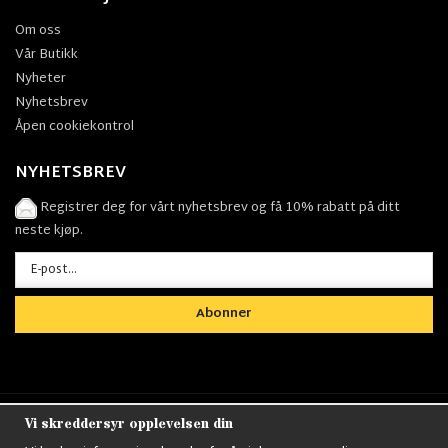
Om oss
Vår Butikk
Nyheter
Nyhetsbrev
Åpen cookiekontrol
NYHETSBREV
Registrer deg for vårt nyhetsbrev og få 10% rabatt på ditt
neste kjøp.
Abonner
Vi skreddersyr opplevelsen din
Nordens största utbud av
Militärkläder
,
M90
kläder,
Militärtöverskott,
Militärutrustning
,
Ordningsvakt