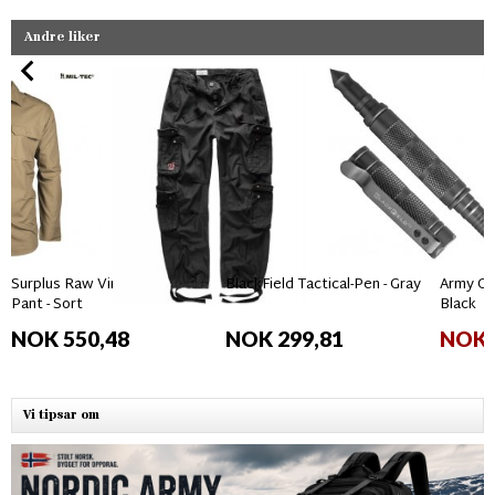
Andre liker
Surplus Raw Vintage Airborne
BlackField Tactical-Pen - Gray
Army Gro
Pant - Sort
Black
NOK 550,48
NOK 299,81
NOK 
Vi tipsar om