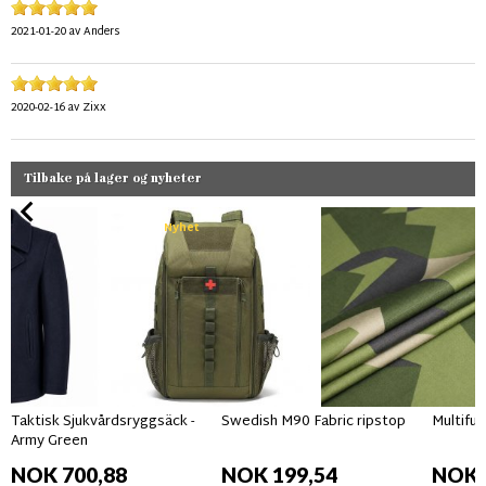
2021-01-20
av
Anders
2020-02-16
av
Zixx
Tilbake på lager og nyheter
Nyhet
Taktisk Sjukvårdsryggsäck -
Swedish M90 Fabric ripstop
Multifun
Army Green
NOK 700,88
NOK 199,54
NOK 