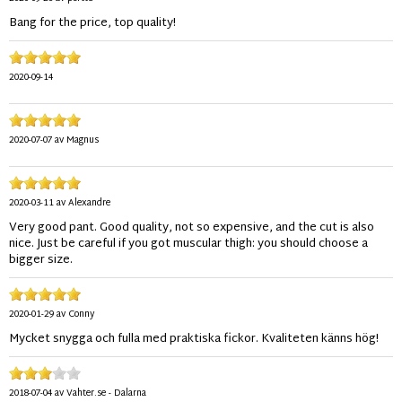
Bang for the price, top quality!
2020-09-14
2020-07-07
av
Magnus
2020-03-11
av
Alexandre
Very good pant. Good quality, not so expensive, and the cut is also
nice. Just be careful if you got muscular thigh: you should choose a
bigger size.
2020-01-29
av
Conny
Mycket snygga och fulla med praktiska fickor. Kvaliteten känns hög!
2018-07-04
av
Vahter.se - Dalarna