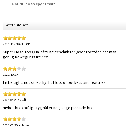
Har du noen spørsmål?
Anmeldelser
2021-11-03
av
Flinder
Super Hose,top Qualität!Eng geschnitten,aber trotzden hat man
genug Bewegungsfreihet.
2021-10-29
Little tight, not stretchy, but lots of pockets and features
2021-04-29
av
Ulf
myket bra.kraftigt tyg.håller nog länge.passade bra.
2021-02-20
av
Mike