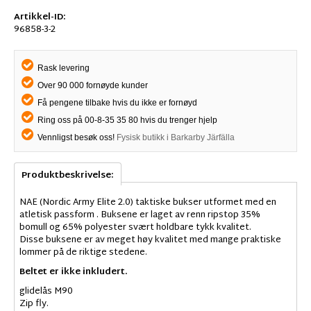
Artikkel-ID:
96858-3-2
Rask levering
Over 90 000 fornøyde kunder
Få pengene tilbake hvis du ikke er fornøyd
Ring oss på 00-8-35 35 80 hvis du trenger hjelp
Vennligst besøk oss!
Fysisk butikk i Barkarby Järfälla
Produktbeskrivelse:
NAE (Nordic Army Elite 2.0) taktiske bukser utformet med en
atletisk passform . Buksene er laget av renn ripstop 35%
bomull og 65% polyester svært holdbare tykk kvalitet.
Disse buksene er av meget høy kvalitet med mange praktiske
lommer på de riktige stedene.
Beltet er ikke inkludert.
glidelås M90
Zip fly.