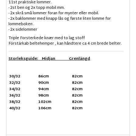
11st praktiske lommer.
- 2st ben og 2x topp mobil mm.
- 2x skrå små lommer foran for mynter eller mobil.
- 2x baklommer med knapp lås og første liten lomme for
lommeboken .
- 2x sidelommer
Triple Forsterkede knær med to lag stoff
Förstärkab beltehemper , kan håndtere ca 4 cm brede belter.
Storleksguide: Midjan Grenlängd
30/32
86cm
82cm
32/32
90cm
82cm
34/32
94cm
82cm
36/32
98cm
82cm
38/32
102cm
82cm
40/32
106cm
82cm