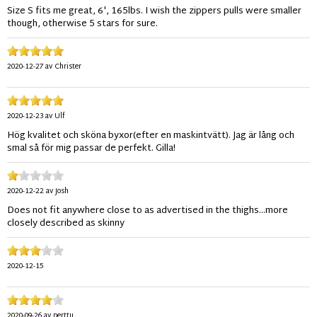
Size S fits me great, 6', 165lbs. I wish the zippers pulls were smaller
though, otherwise 5 stars for sure.
2020-12-27
av
Christer
2020-12-23
av
Ulf
Hög kvalitet och sköna byxor(efter en maskintvätt). Jag är lång och
smal så för mig passar de perfekt. Gilla!
2020-12-22
av
Josh
Does not fit anywhere close to as advertised in the thighs...more
closely described as skinny
2020-12-15
2020-09-26
av
perttu