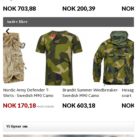
NOK 703,88
NOK 200,39
NOK 
Andre liker
Salg
Nordic Army Defender T-
Brandit Summer Windbreaker-
Hexagon
Shirts - Swedish M90 Camo
Swedish M90 Camo
svart
NOK 170,18
NOK 603,18
NOK 
NOK 230,60
Vi tipsar om