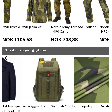
M90 Byxa & M90 Jacka kit
Nordic Army Tornado Trouser
Nordic 
- M90 Camo
- M90 C
NOK 1106,68
NOK 703,88
NOK 
Tilbake på lager og nyheter
Nyhet
Taktisk Sjukvårdsryggsäck -
Swedish M90 Fabric ripstop
Multifun
Army Green