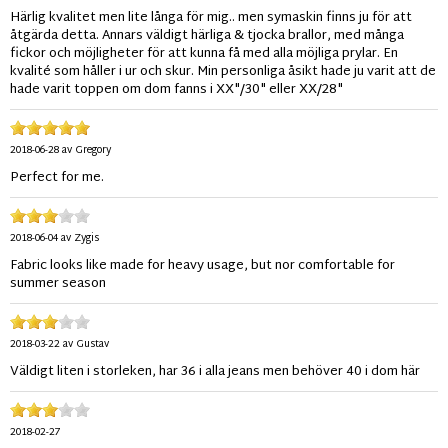
Härlig kvalitet men lite långa för mig.. men symaskin finns ju för att
åtgärda detta. Annars väldigt härliga & tjocka brallor, med många
fickor och möjligheter för att kunna få med alla möjliga prylar. En
kvalité som håller i ur och skur. Min personliga åsikt hade ju varit att de
hade varit toppen om dom fanns i XX"/30" eller XX/28"
2018-06-28
av
Gregory
Perfect for me.
2018-06-04
av
Zygis
Fabric looks like made for heavy usage, but nor comfortable for
summer season
2018-03-22
av
Gustav
Väldigt liten i storleken, har 36 i alla jeans men behöver 40 i dom här
2018-02-27