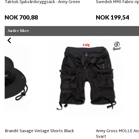
Taktisk Sjukvårdsryggsäck - Army Green
Swedish M90 Fabric ri
NOK 700,88
NOK 199,54
Andre liker
Salg
Brandit Savage Vintage Shorts Black
Army Gross MOLLE Ass
Svart