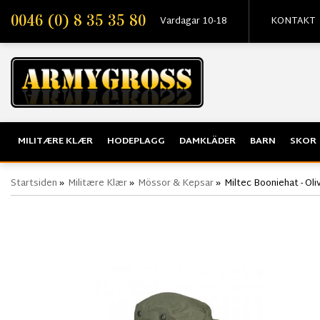
0046 (0) 8 35 35 80
Vardagar 10-18
KONTAKT
MILITÆRE KLÆR
HODEPLAGG
DAMKLÄDER
BARN
SKOR
Startsiden
»
Militære Klær
»
Mössor & Kepsar
»
Miltec Booniehat - Oli