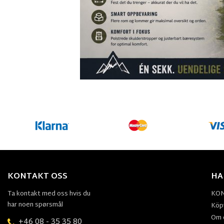
KONTAKT OSS
HA
Ta kontakt med oss hvis du
KO
har noen spørsmål
Köpv
Om 
+46 08 - 35 35 80