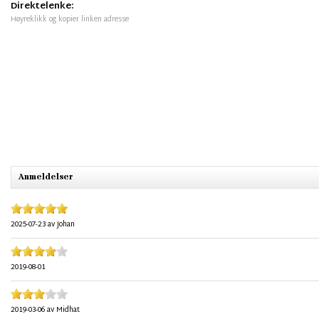
Direktelenke:
Høyreklikk og kopier linken adresse
Anmeldelser
2025-07-23
av
Johan
2019-08-01
2019-03-06
av
Midhat