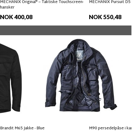
MECHANIX Original® – Taktiske Touchscreen-
MECHANIX Pursuit D5 Ha
hansker
NOK 400,08
NOK 550,48
Brandit M65 Jakke - Blue
M90 persedelpåse i kam