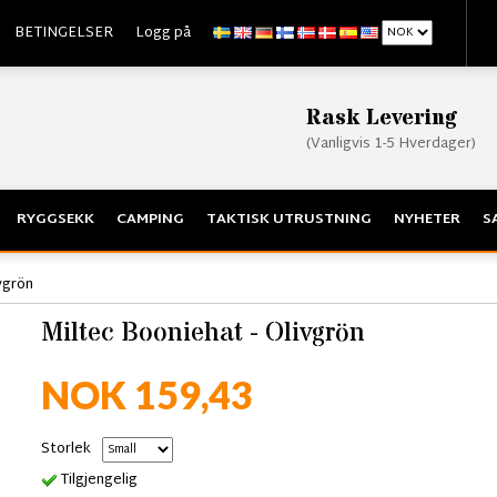
BETINGELSER
Logg på
Rask Levering
(Vanligvis 1-5 Hverdager)
RYGGSEKK
CAMPING
TAKTISK UTRUSTNING
NYHETER
S
vgrön
Miltec Booniehat - Olivgrön
NOK 159,43
Storlek
Tilgjengelig