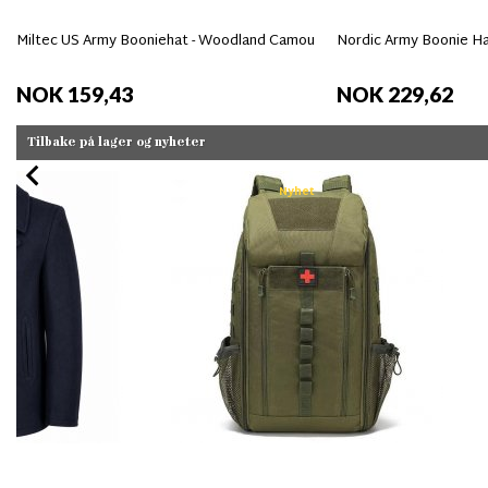
Miltec US Army Booniehat - Woodland Camou
Nordic Army Boonie H
NOK 159,43
NOK 229,62
Tilbake på lager og nyheter
Nyhet