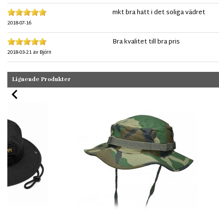
mkt bra hatt i det soliga vädret
2018-07-16
Bra kvalitet till bra pris
2018-03-21
av
Björn
Lignende Produkter