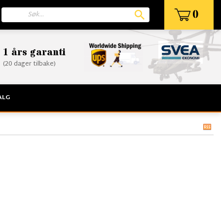
0
1 års garanti
(20 dager tilbake)
ALG