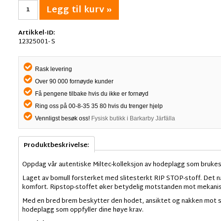
Legg til kurv »
Artikkel-ID:
12325001- S
Rask levering
Over 90 000 fornøyde kunder
Få pengene tilbake hvis du ikke er fornøyd
Ring oss på 00-8-35 35 80 hvis du trenger hjelp
Vennligst besøk oss!
Fysisk butikk i Barkarby Järfälla
Produktbeskrivelse:
Oppdag vår autentiske Miltec-kolleksjon av hodeplagg som brukes
Laget av bomull forsterket med slitesterkt RIP STOP-stoff. Det n
komfort. Ripstop-stoffet øker betydelig motstanden mot mekanisk
Med en bred brem beskytter den hodet, ansiktet og nakken mot sol
hodeplagg som oppfyller dine høye krav.