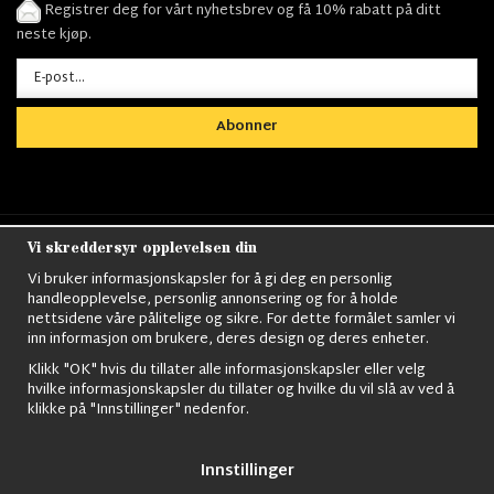
Registrer deg for vårt nyhetsbrev og få 10% rabatt på ditt
neste kjøp.
Abonner
Vi skreddersyr opplevelsen din
Nordens största utbud av
Militärkläder
,
M90
kläder,
Militärtöverskott,
Militärutrustning
,
Ordningsvakt
Vi bruker informasjonskapsler for å gi deg en personlig
utrustning,
väktarkläder
,
Militärbyxor,
Militärjackor,
M65
handleopplevelse, personlig annonsering og for å holde
Jackor,
Bomberjackor,
Militärkängor,
Militära Ryggsäckar,
Vintage Army
nettsidene våre pålitelige og sikre. For dette formålet samler vi
kläder,
Sjömanskläder
,
Paracord
,
Gasmask
,
Ghillie
inn informasjon om brukere, deres design og deres enheter.
Suits
,
Militärknivar
,
Militärklockor
,
Knivhandskar
,
Natotröjor
och mycket mer..
Klikk "OK" hvis du tillater alle informasjonskapsler eller velg
hvilke informasjonskapsler du tillater og hvilke du vil slå av ved å
klikke på "Innstillinger" nedenfor.
Innstillinger