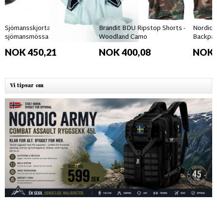
Sjömansskjorta &
Brandit BDU Ripstop Shorts -
Nordic 
sjömansmössa vit - UNISEX
Woodland Camo
Backpac
NOK 450,21
NOK 400,08
NOK 
Vi tipsar om