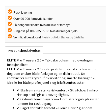
Rask levering
Over 90 000 fornøyde kunder
Få pengene tilbake hvis du ikke er fornøyd
Ring oss på 00-8-35 35 80 hvis du trenger hjelp
Vennligst besøk oss!
Fysisk butikk i Barkarby Järfälla
Produktbeskrivelse:
ELITE Pro Trousers 2.0 – Taktiske bukser med overlegen
funksjonalitet
ELITE Pro Trousers 2.0 er de perfekte taktiske buksene for
deg som ønsker både funksjon og en diskret stil. De
kombinerer slitestyrke, fleksibilitet og smarte løsninger –
ideelle for både profesjonelle og friluftsentusiaster.
✔ Ekstrem slitestyrke & komfort – Stretchbart mikro-
ripstop-stoff gir økt bevegelighet.
✔ Optimalt lomme-system – Flere strategisk plasserte
lommer for rask tilgang.
✔ Laget for tøffe forhold – Bionic Finish® gjør dem