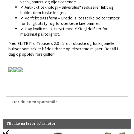
vann-, smuss- og oljeavvisende.
✔ Anti-lukt teknologi – Silverplus® reduserer lukt og
holder dem friske lenger.
✔ Perfekt passform – Brede, slitesterke beltehemper
for tungt utstyr og forsterkede knelommer.
✔ Høy kvalitet – Utstyrt med YKK-glidelåser for
maksimal pålitelighet.
Med ELITE Pro Trousers 2.0 får du robuste og funksjonelle
bukser som takler både urbane og ekstreme miljøer. Bestill i
dag og opplev forskjellen!
Har du noen spørsmål?
Tilbake på lager og nyheter