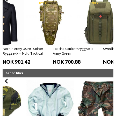
Nyhet
Nyhet
Nordic Army USMC Sniper
Taktisk Sanitetsryggsekk –
Swedish
Ryggsekk – Multi Tactical
Army Green
Camo
NOK 901,42
NOK 700,88
NOK 
Andre liker