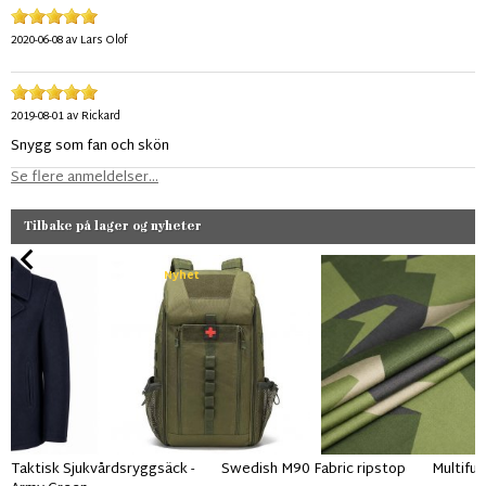
2020-06-08
av
Lars Olof
2019-08-01
av
Rickard
Snygg som fan och skön
Se flere anmeldelser...
Tilbake på lager og nyheter
Nyhet
Taktisk Sjukvårdsryggsäck -
Swedish M90 Fabric ripstop
Multifun