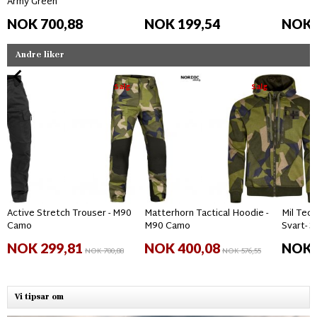
Army Green
NOK 700,88
NOK 199,54
NOK 
Andre liker
Salg
Salg
Active Stretch Trouser - M90
Matterhorn Tactical Hoodie -
Mil Tec
Camo
M90 Camo
Svart- 3
NOK 299,81
NOK 400,08
NOK 
NOK 700,88
NOK 576,55
Vi tipsar om