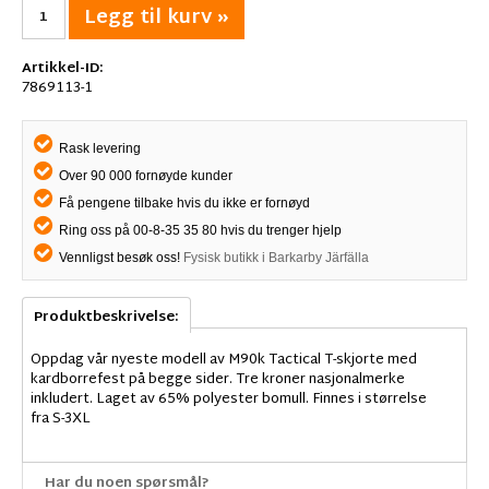
Legg til kurv »
Artikkel-ID:
7869113-1
Rask levering
Over 90 000 fornøyde kunder
Få pengene tilbake hvis du ikke er fornøyd
Ring oss på 00-8-35 35 80 hvis du trenger hjelp
Vennligst besøk oss!
Fysisk butikk i Barkarby Järfälla
Produktbeskrivelse:
Oppdag vår nyeste modell av M90k Tactical T-skjorte med
kardborrefest på begge sider. Tre kroner nasjonalmerke
inkludert. Laget av 65% polyester bomull. Finnes i størrelse
fra S-3XL
Har du noen spørsmål?