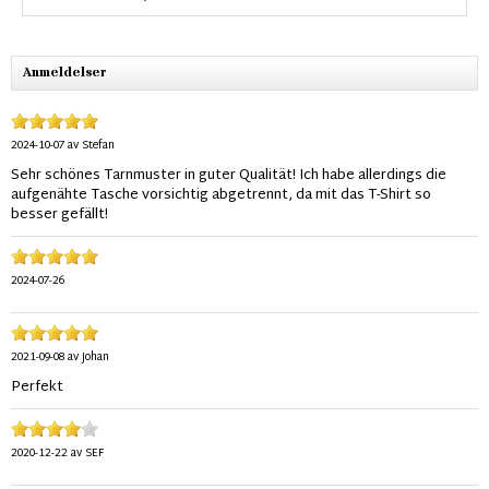
Anmeldelser
2024-10-07
av
Stefan
Sehr schönes Tarnmuster in guter Qualität! Ich habe allerdings die
aufgenähte Tasche vorsichtig abgetrennt, da mit das T-Shirt so
besser gefällt!
2024-07-26
2021-09-08
av
Johan
Perfekt
2020-12-22
av
SEF