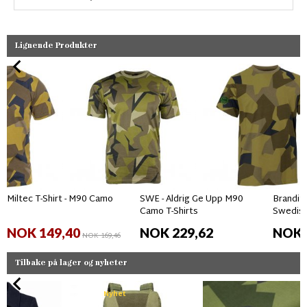
Lignende Produkter
Miltec T-Shirt - M90 Camo
SWE - Aldrig Ge Upp M90
Brandit
Camo T-Shirts
Swedis
NOK 149,40
NOK 229,62
NOK 
NOK 169,46
Tilbake på lager og nyheter
Nyhet