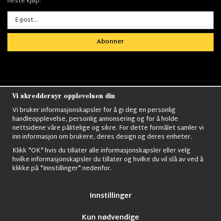
neste kjøp.
Abonner
Vi skreddersyr opplevelsen din
Nordens största utbud av
Militärkläder
,
M90
kläder,
Militärtöverskott,
Militärutrustning
,
Ordningsvakt
Vi bruker informasjonskapsler for å gi deg en personlig
utrustning,
väktarkläder
,
Militärbyxor,
Militärjackor,
M65
handleopplevelse, personlig annonsering og for å holde
Jackor,
Bomberjackor,
Militärkängor,
Militära Ryggsäckar,
Vintage Army
nettsidene våre pålitelige og sikre. For dette formålet samler vi
kläder,
Sjömanskläder
,
Paracord
,
Gasmask
,
Ghillie
inn informasjon om brukere, deres design og deres enheter.
Suits
,
Militärknivar
,
Militärklockor
,
Knivhandskar
,
Natotröjor
och mycket mer..
Klikk "OK" hvis du tillater alle informasjonskapsler eller velg
hvilke informasjonskapsler du tillater og hvilke du vil slå av ved å
klikke på "Innstillinger" nedenfor.
Innstillinger
Kun nødvendige