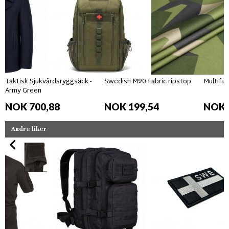
Taktisk Sjukvårdsryggsäck -
Swedish M90 Fabric ripstop
Multifun
Army Green
NOK 700,88
NOK 199,54
NOK 
Andre liker