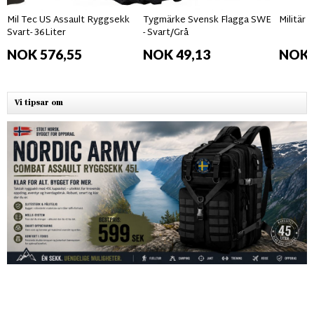
Mil Tec US Assault Ryggsekk
Tygmärke Svensk Flagga SWE
Militär
Svart- 36Liter
- Svart/Grå
NOK 576,55
NOK 49,13
NOK 
Vi tipsar om