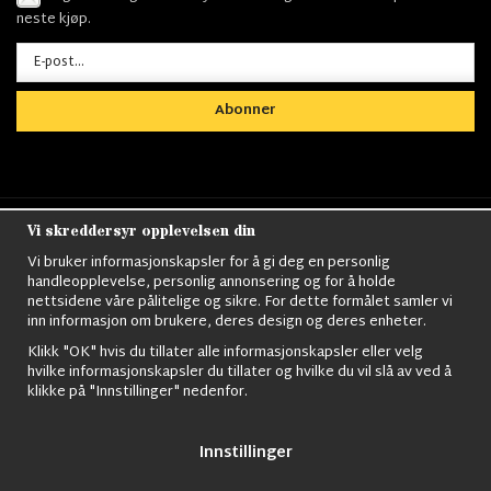
neste kjøp.
Abonner
Vi skreddersyr opplevelsen din
Nordens största utbud av
Militärkläder
,
M90
kläder,
Militärtöverskott,
Militärutrustning
,
Ordningsvakt
Vi bruker informasjonskapsler for å gi deg en personlig
utrustning,
väktarkläder
,
Militärbyxor,
Militärjackor,
M65
handleopplevelse, personlig annonsering og for å holde
Jackor,
Bomberjackor,
Militärkängor,
Militära Ryggsäckar,
Vintage Army
nettsidene våre pålitelige og sikre. For dette formålet samler vi
kläder,
Sjömanskläder
,
Paracord
,
Gasmask
,
Ghillie
inn informasjon om brukere, deres design og deres enheter.
Suits
,
Militärknivar
,
Militärklockor
,
Knivhandskar
,
Natotröjor
och mycket mer..
Klikk "OK" hvis du tillater alle informasjonskapsler eller velg
hvilke informasjonskapsler du tillater og hvilke du vil slå av ved å
klikke på "Innstillinger" nedenfor.
Innstillinger