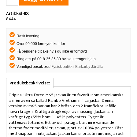
Artikkel-ID:
8444-1
Rask levering
Over 90 000 fornøyde kunder
Få pengene tilbake hvis du ikke er fornøyd
Ring oss på 00-8-35 35 80 hvis du trenger hjelp
Vennligst besøk oss!
Fysisk butikk i Barkarby Järfälla
Produktbeskrivelse:
Original Ultra Force M65 jackan är en favorit inom amerikanska
armén även så kallad Rambo Vietnam militärjacka, Denna
version av m65 parkan har 2 bröst- och 2 framfickor, infälld
huva i kragen. Kraftiga dragkedjor av mässing. Jackan är i
kraftigt tyg (55% bomull, 45% polyester). Tyget är
vattenavstötande. Ett av och påtagarbart inre värmande
thermo foder medföljer jackan, gjort av 100% polyester. Fäst
med knappar innuti jackan. Jackan kan snöras år runt midjan och