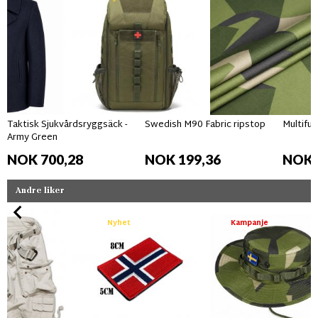
Taktisk Sjukvårdsryggsäck -
Swedish M90 Fabric ripstop
Multifun
Army Green
NOK 700,28
NOK 199,36
NOK 
Andre liker
Nyhet
Kampanje