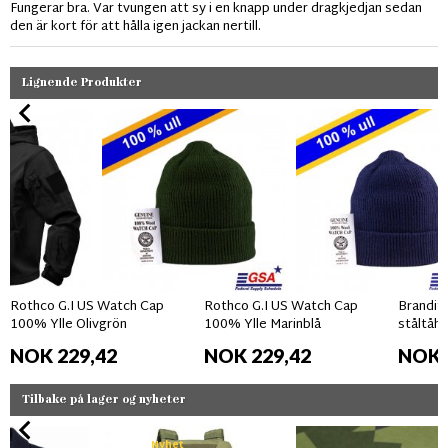
Fungerar bra. Var tvungen att sy i en knapp under dragkjedjan sedan
den är kort för att hålla igen jackan nertill.
Lignende Produkter
Rothco G.I US Watch Cap
Rothco G.I US Watch Cap
Brandit
100% Ylle Olivgrön
100% Ylle Marinblå
ståltåhe
NOK 229,42
NOK 229,42
NOK 
Tilbake på lager og nyheter
Nyhet