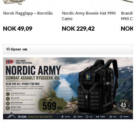
Norsk Flagglapp – Borrelås
Nordic Army Boonie Hat M90
Brandit
Camo
M90 Ca
NOK 49,09
NOK 229,42
NOK 
Vi tipsar om