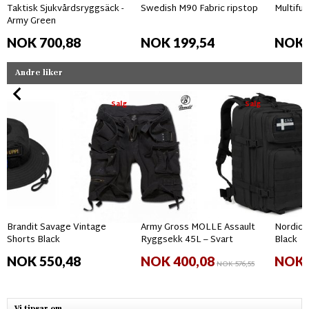
Taktisk Sjukvårdsryggsäck -
Swedish M90 Fabric ripstop
Multifun
Army Green
NOK 700,88
NOK 199,54
NOK 
Andre liker
Salg
Salg
Brandit Savage Vintage
Army Gross MOLLE Assault
Nordic 
Shorts Black
Ryggsekk 45L – Svart
Black
NOK 550,48
NOK 400,08
NOK 
NOK 576,55
Vi tipsar om