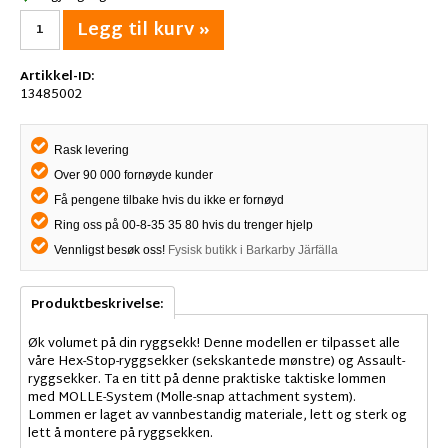
Legg til kurv »
Artikkel-ID:
13485002
Rask levering
Over 90 000 fornøyde kunder
Få pengene tilbake hvis du ikke er fornøyd
Ring oss på 00-8-35 35 80 hvis du trenger hjelp
Vennligst besøk oss!
Fysisk butikk i Barkarby Järfälla
Produktbeskrivelse:
Øk volumet på din ryggsekk! Denne modellen er tilpasset alle
våre Hex-Stop-ryggsekker (sekskantede mønstre) og Assault-
ryggsekker. Ta en titt på denne praktiske taktiske lommen
med MOLLE-System (Molle-snap attachment system).
Lommen er laget av vannbestandig materiale, lett og sterk og
lett å montere på ryggsekken.