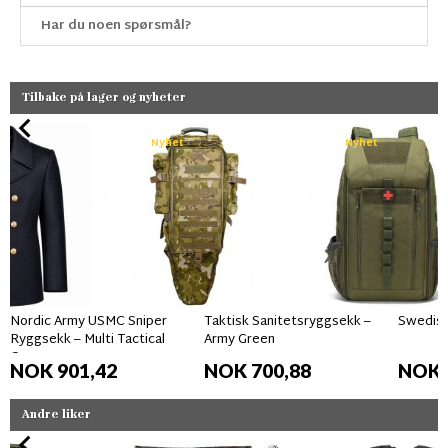
Har du noen spørsmål?
Tilbake på lager og nyheter
Nyhet
Nyhet
Nordic Army USMC Sniper
Taktisk Sanitetsryggsekk –
Swedish
Ryggsekk – Multi Tactical
Army Green
Camo
NOK 901,42
NOK 700,88
NOK 
Andre liker