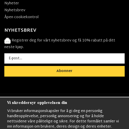
Nyheter
Nyhetsbrev
Åpen cookiekontrol
NYHETSBREV
Registrer deg for vårt nyhetsbrev og få 10% rabatt på ditt
neste kjøp.
Abonner
Vi skreddersyr opplevelsen din
Nordens största utbud av
Militärkläder
,
M90
kläder,
Militärtöverskott,
Militärutrustning
,
Ordningsvakt
Vi bruker informasjonskapsler for å gi deg en personlig
utrustning,
väktarkläder
,
Militärbyxor,
Militärjackor,
M65
handleopplevelse, personlig annonsering og for å holde
Jackor,
Bomberjackor,
Militärkängor,
Militära Ryggsäckar,
Vintage Army
nettsidene våre pålitelige og sikre. For dette formålet samler vi
kläder,
Sjömanskläder
,
Paracord
,
Gasmask
,
Ghillie
inn informasjon om brukere, deres design og deres enheter.