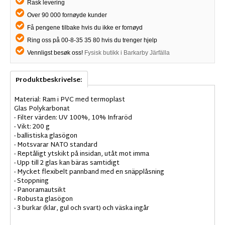
Rask levering
Over 90 000 fornøyde kunder
Få pengene tilbake hvis du ikke er fornøyd
Ring oss på 00-8-35 35 80 hvis du trenger hjelp
Vennligst besøk oss!
Fysisk butikk i Barkarby Järfälla
Produktbeskrivelse:
Material: Ram i PVC med termoplast
Glas Polykarbonat
- Filter värden: UV 100%, 10% Infraröd
- Vikt: 200 g
- ballistiska glasögon
- Motsvarar NATO standard
- Reptåligt ytskikt på insidan, utåt mot imma
- Upp till 2 glas kan bäras samtidigt
- Mycket flexibelt pannband med en snäpplåsning
- Stoppning
- Panoramautsikt
- Robusta glasögon
- 3 burkar (klar, gul och svart) och väska ingår