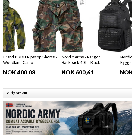
Brandit BDU Ripstop Shorts -
Nordic Army - Ranger
Nordic 
Woodland Camo
Backpack 40L - Black
Ryggse
NOK 400,08
NOK 600,61
NOK 
Vi tipsar om