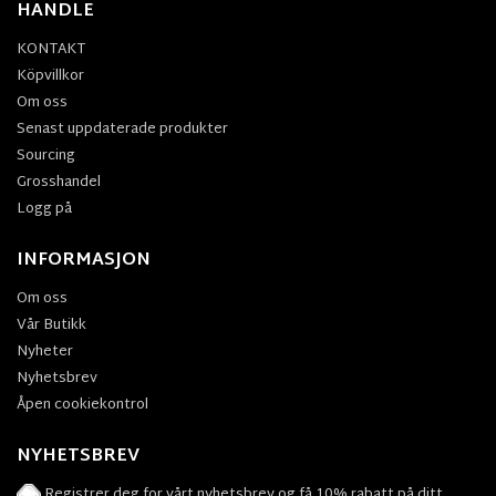
HANDLE
KONTAKT
Köpvillkor
Om oss
Senast uppdaterade produkter
Sourcing
Grosshandel
Logg på
INFORMASJON
Om oss
Vår Butikk
Nyheter
Nyhetsbrev
Åpen cookiekontrol
NYHETSBREV
Registrer deg for vårt nyhetsbrev og få 10% rabatt på ditt