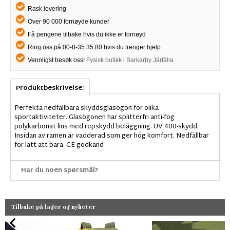
Rask levering
Over 90 000 fornøyde kunder
Få pengene tilbake hvis du ikke er fornøyd
Ring oss på 00-8-35 35 80 hvis du trenger hjelp
Vennligst besøk oss!
Fysisk butikk i Barkarby Järfälla
Produktbeskrivelse:
Perfekta nedfällbara skyddsglasögon för olika
sportaktiviteter. Glasögonen har splitterfri anti-fog
polykarbonat lins med repskydd beläggning. UV 400-skydd.
Insidan av ramen är vadderad som ger hög komfort. Nedfällbar
för lätt att bära. CE-godkänd
Har du noen spørsmål?
Tilbake på lager og nyheter