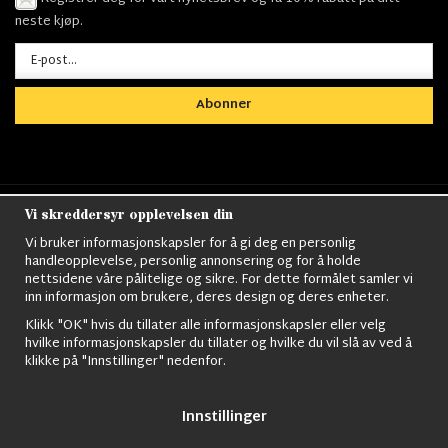
neste kjøp.
Abonner
Vi skreddersyr opplevelsen din
Nordens största utbud av
Militärkläder
,
M90
kläder,
Militärtöverskott,
Militärutrustning
,
Ordningsvakt
Vi bruker informasjonskapsler for å gi deg en personlig
utrustning,
väktarkläder
,
Militärbyxor,
Militärjackor,
M65
handleopplevelse, personlig annonsering og for å holde
Jackor,
Bomberjackor,
Militärkängor,
Militära Ryggsäckar,
Vintage Army
nettsidene våre pålitelige og sikre. For dette formålet samler vi
kläder,
Sjömanskläder
,
Paracord
,
Gasmask
,
Ghillie
inn informasjon om brukere, deres design og deres enheter.
Suits
,
Militärknivar
,
Militärklockor
,
Knivhandskar
,
Natotröjor
och mycket mer..
Klikk "OK" hvis du tillater alle informasjonskapsler eller velg
hvilke informasjonskapsler du tillater og hvilke du vil slå av ved å
klikke på "Innstillinger" nedenfor.
Innstillinger