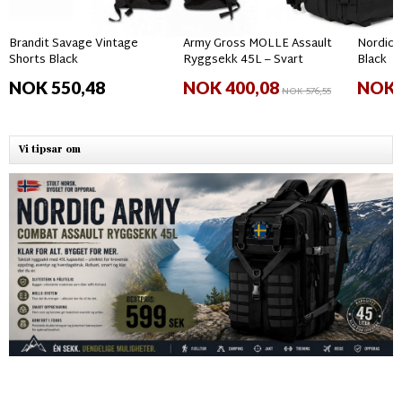
Brandit Savage Vintage
Army Gross MOLLE Assault
Nordic 
Shorts Black
Ryggsekk 45L – Svart
Black
NOK 550,48
NOK 400,08
NOK 
NOK 576,55
Vi tipsar om