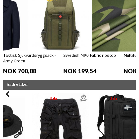
Nyhet
Taktisk Sjukvårdsryggsäck -
Swedish M90 Fabric ripstop
Multifun
Army Green
NOK 700,88
NOK 199,54
NOK 
Andre liker
Salg
Salg