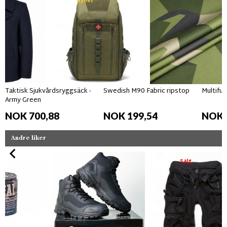
Nyhet
Taktisk Sjukvårdsryggsäck -
Swedish M90 Fabric ripstop
Multifun
Army Green
NOK 700,88
NOK 199,54
NOK 
Andre liker
Salg