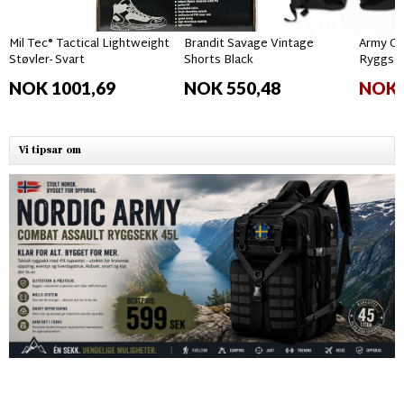
Mil Tec® Tactical Lightweight
Brandit Savage Vintage
Army Gr
Støvler- Svart
Shorts Black
Ryggsek
NOK 1001,69
NOK 550,48
NOK 
Vi tipsar om