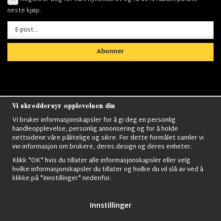
neste kjøp.
Abonner
Vi skreddersyr opplevelsen din
Nordens största utbud av
Militärkläder
,
M90
kläder,
Militärtöverskott,
Militärutrustning
,
Ordningsvakt
Vi bruker informasjonskapsler for å gi deg en personlig
utrustning,
väktarkläder
,
Militärbyxor,
Militärjackor,
M65
handleopplevelse, personlig annonsering og for å holde
Jackor,
Bomberjackor,
Militärkängor,
Militära Ryggsäckar,
Vintage Army
nettsidene våre pålitelige og sikre. For dette formålet samler vi
kläder,
Sjömanskläder
,
Paracord
,
Gasmask
,
Ghillie
inn informasjon om brukere, deres design og deres enheter.
Suits
,
Militärknivar
,
Militärklockor
,
Knivhandskar
,
Natotröjor
och mycket mer..
Klikk "OK" hvis du tillater alle informasjonskapsler eller velg
hvilke informasjonskapsler du tillater og hvilke du vil slå av ved å
klikke på "Innstillinger" nedenfor.
Innstillinger