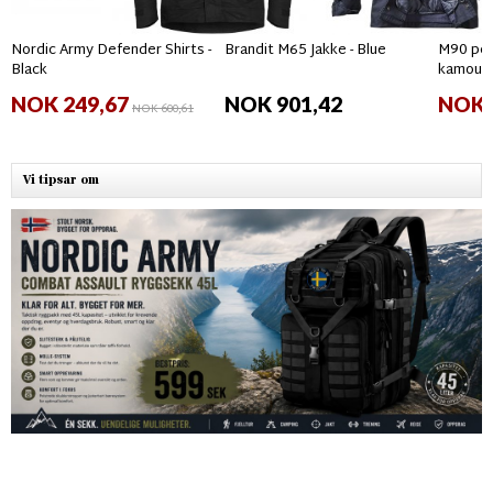
Nordic Army Defender Shirts -
Brandit M65 Jakke - Blue
M90 per
Black
kamouf
NOK 249,67
NOK 901,42
NOK 
NOK 600,61
Vi tipsar om