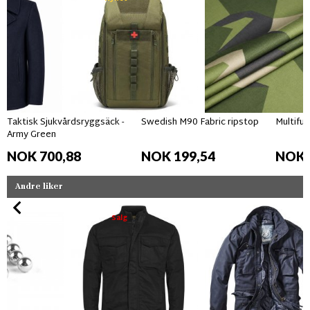
Taktisk Sjukvårdsryggsäck -
Swedish M90 Fabric ripstop
Multifun
Army Green
NOK 700,88
NOK 199,54
NOK 
Andre liker
Salg