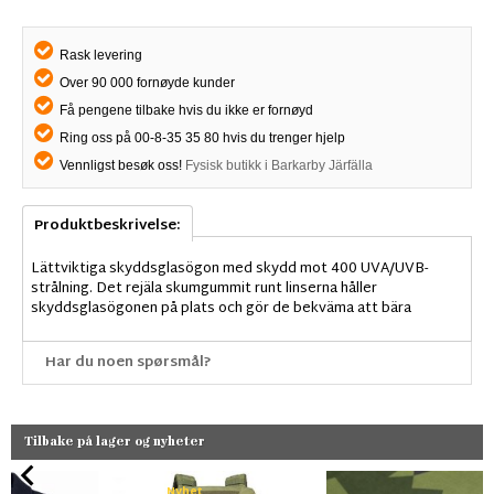
Rask levering
Over 90 000 fornøyde kunder
Få pengene tilbake hvis du ikke er fornøyd
Ring oss på 00-8-35 35 80 hvis du trenger hjelp
Vennligst besøk oss!
Fysisk butikk i Barkarby Järfälla
Produktbeskrivelse:
Lättviktiga skyddsglasögon med skydd mot 400 UVA/UVB-
strålning. Det rejäla skumgummit runt linserna håller
skyddsglasögonen på plats och gör de bekväma att bära
Har du noen spørsmål?
Tilbake på lager og nyheter
Nyhet