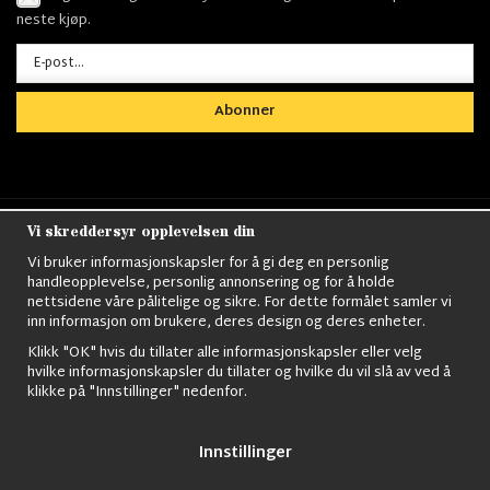
neste kjøp.
Abonner
Vi skreddersyr opplevelsen din
Nordens största utbud av
Militärkläder
,
M90
kläder,
Militärtöverskott,
Militärutrustning
,
Ordningsvakt
Vi bruker informasjonskapsler for å gi deg en personlig
utrustning,
väktarkläder
,
Militärbyxor,
Militärjackor,
M65
handleopplevelse, personlig annonsering og for å holde
Jackor,
Bomberjackor,
Militärkängor,
Militära Ryggsäckar,
Vintage Army
nettsidene våre pålitelige og sikre. For dette formålet samler vi
kläder,
Sjömanskläder
,
Paracord
,
Gasmask
,
Ghillie
inn informasjon om brukere, deres design og deres enheter.
Suits
,
Militärknivar
,
Militärklockor
,
Knivhandskar
,
Natotröjor
och mycket mer..
Klikk "OK" hvis du tillater alle informasjonskapsler eller velg
hvilke informasjonskapsler du tillater og hvilke du vil slå av ved å
klikke på "Innstillinger" nedenfor.
Innstillinger