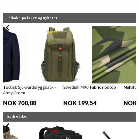
Tilbake på lager og nyheter
Nyhet
Taktisk Sjukvårdsryggsäck -
Swedish M90 Fabric ripstop
Multifun
Army Green
NOK 700,88
NOK 199,54
NOK 
Andre liker
Salg