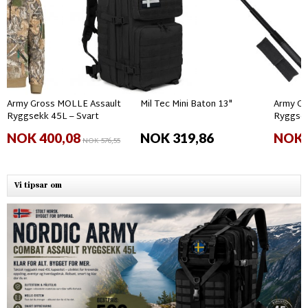
Army Gross MOLLE Assault
Mil Tec Mini Baton 13"
Army Gr
Ryggsekk 45L – Svart
Ryggsek
NOK 400,08
NOK 319,86
NOK 
NOK 576,55
Vi tipsar om