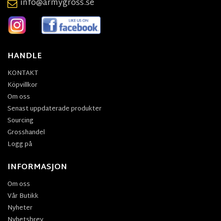
info@armygross.se
HANDLE
KONTAKT
Köpvillkor
Om oss
Senast uppdaterade produkter
Sourcing
Grosshandel
Logg på
INFORMASJON
Om oss
Vår Butikk
Nyheter
Nyhetsbrev