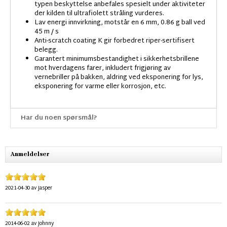
typen beskyttelse anbefales spesielt under aktiviteter
der kilden til ultrafiolett stråling vurderes.
Lav energi innvirkning, motstår en 6 mm, 0.86 g ball ved
45 m / s
Anti-scratch coating K gir forbedret riper-sertifisert
belegg.
Garantert minimumsbestandighet i sikkerhetsbrillene
mot hverdagens farer, inkludert frigjøring av
vernebriller på bakken, aldring ved eksponering for lys,
eksponering for varme eller korrosjon, etc.
Har du noen spørsmål?
Anmeldelser
2021-04-30
av
Jasper
2014-06-02
av
Johnny