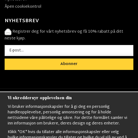
Åpen cookiekontrol
NYHETSBREV
Registrer deg for vårt nyhetsbrev og få 10% rabatt på ditt
neste kjøp.
Abonner
Vi skreddersyr opplevelsen din
Nordens största utbud av
Militärkläder
,
M90
kläder,
Militärtöverskott,
Militärutrustning
,
Ordningsvakt
Vi bruker informasjonskapsler for å gi deg en personlig
utrustning,
väktarkläder
,
Militärbyxor,
Militärjackor,
M65
handleopplevelse, personlig annonsering og for å holde
Jackor,
Bomberjackor,
Militärkängor,
Militära Ryggsäckar,
Vintage Army
nettsidene våre pålitelige og sikre. For dette formålet samler vi
kläder,
Sjömanskläder
,
Paracord
,
Gasmask
,
Ghillie
inn informasjon om brukere, deres design og deres enheter.
Suits
,
Militärknivar
,
Militärklockor
,
Knivhandskar
,
Natotröjor
och mycket mer..
Klikk "OK" hvis du tillater alle informasjonskapsler eller velg
hvilke informasjonskapsler du tillater og hvilke du vil slå av ved å