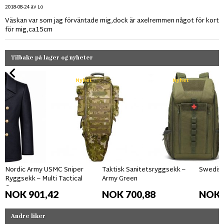
2018-08-24
av
Lo
Väskan var som jag förväntade mig,dock är axelremmen något för kort
för mig,ca15cm
Tilbake på lager og nyheter
Nyhet
Nyhet
Nordic Army USMC Sniper
Taktisk Sanitetsryggsekk –
Swedish
Ryggsekk – Multi Tactical
Army Green
Camo
NOK 901,42
NOK 700,88
NOK 
Andre liker