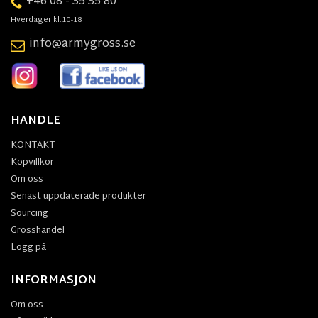
+46 08 - 35 35 80
Hverdager kl.10-18
info@armygross.se
HANDLE
KONTAKT
Köpvillkor
Om oss
Senast uppdaterade produkter
Sourcing
Grosshandel
Logg på
INFORMASJON
Om oss