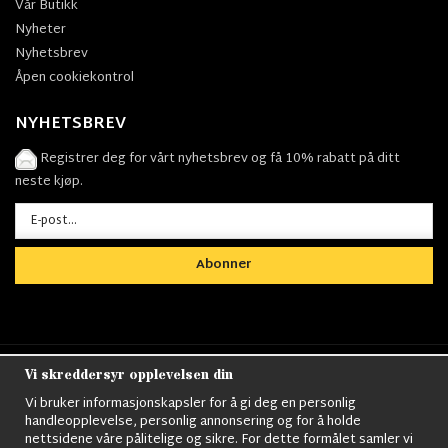
Vår Butikk
Nyheter
Nyhetsbrev
Åpen cookiekontrol
NYHETSBREV
Registrer deg for vårt nyhetsbrev og få 10% rabatt på ditt
neste kjøp.
Abonner
Vi skreddersyr opplevelsen din
Nordens största utbud av
Militärkläder
,
M90
kläder,
Militärtöverskott,
Militärutrustning
,
Ordningsvakt
Vi bruker informasjonskapsler for å gi deg en personlig
utrustning,
väktarkläder
,
Militärbyxor,
Militärjackor,
M65
handleopplevelse, personlig annonsering og for å holde
Jackor,
Bomberjackor,
Militärkängor,
Militära Ryggsäckar,
Vintage Army
nettsidene våre pålitelige og sikre. For dette formålet samler vi