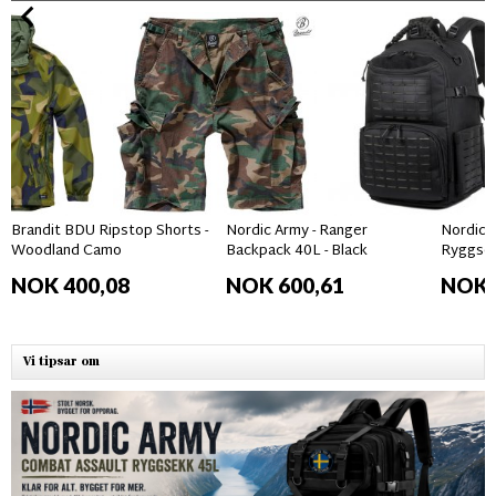
Brandit BDU Ripstop Shorts -
Nordic Army - Ranger
Nordic 
Woodland Camo
Backpack 40L - Black
Ryggse
NOK 400,08
NOK 600,61
NOK 
Vi tipsar om