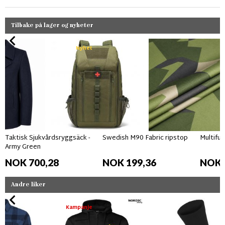
Tilbake på lager og nyheter
Nyhet
Taktisk Sjukvårdsryggsäck -
Swedish M90 Fabric ripstop
Multifun
Army Green
NOK 700,28
NOK 199,36
NOK 
Andre liker
Kampanje