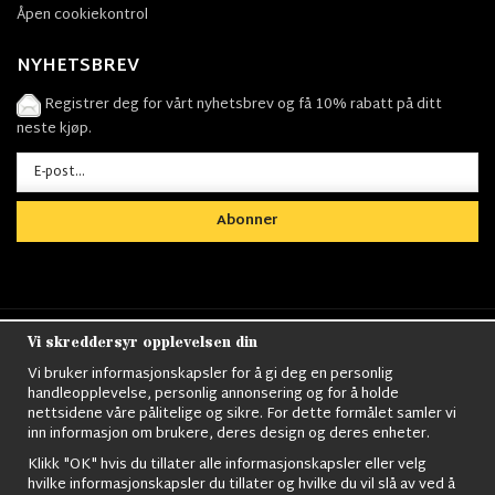
Åpen cookiekontrol
NYHETSBREV
Registrer deg for vårt nyhetsbrev og få 10% rabatt på ditt
neste kjøp.
Abonner
Vi skreddersyr opplevelsen din
Nordens största utbud av
Militärkläder
,
M90
kläder,
Militärtöverskott,
Militärutrustning
,
Ordningsvakt
Vi bruker informasjonskapsler for å gi deg en personlig
utrustning,
väktarkläder
,
Militärbyxor,
Militärjackor,
M65
handleopplevelse, personlig annonsering og for å holde
Jackor,
Bomberjackor,
Militärkängor,
Militära Ryggsäckar,
Vintage Army
nettsidene våre pålitelige og sikre. For dette formålet samler vi
kläder,
Sjömanskläder
,
Paracord
,
Gasmask
,
Ghillie
inn informasjon om brukere, deres design og deres enheter.
Suits
,
Militärknivar
,
Militärklockor
,
Knivhandskar
,
Natotröjor
och mycket mer..
Klikk "OK" hvis du tillater alle informasjonskapsler eller velg
hvilke informasjonskapsler du tillater og hvilke du vil slå av ved å