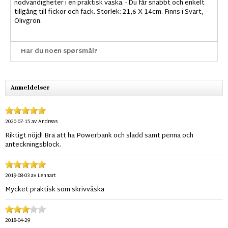
nödvändigheter i en praktisk väska. - Du får snabbt och enkelt
tillgång till fickor och fack. Storlek: 21,6 X 14cm. Finns i Svart,
Olivgrön.
Har du noen spørsmål?
Anmeldelser
2020-07-15
av
Andreas
Riktigt nöjd! Bra att ha Powerbank och sladd samt penna och
anteckningsblock.
2019-08-03
av
Lennart
Mycket praktisk som skrivväska
2018-04-29