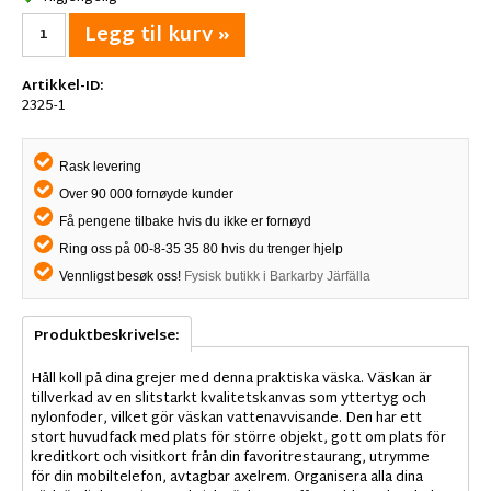
Legg til kurv »
Artikkel-ID:
2325-1
Rask levering
Over 90 000 fornøyde kunder
Få pengene tilbake hvis du ikke er fornøyd
Ring oss på 00-8-35 35 80 hvis du trenger hjelp
Vennligst besøk oss!
Fysisk butikk i Barkarby Järfälla
Produktbeskrivelse:
Håll koll på dina grejer med denna praktiska väska. Väskan är
tillverkad av en slitstarkt kvalitetskanvas som yttertyg och
nylonfoder, vilket gör väskan vattenavvisande. Den har ett
stort huvudfack med plats för större objekt, gott om plats för
kreditkort och visitkort från din favoritrestaurang, utrymme
för din mobiltelefon, avtagbar axelrem. Organisera alla dina