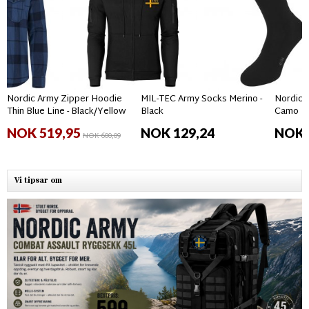
Nordic Army Zipper Hoodie
MIL-TEC Army Socks Merino -
Nordic 
Thin Blue Line - Black/Yellow
Black
Camo
NOK 519,95
NOK 129,24
NOK 
NOK 600,09
Vi tipsar om