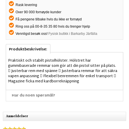
Rask levering
Over 90 000 fornøyde kunder
Få pengene tilbake hvis du ikke er fornøyd
Ring oss på 00-8-35 35 80 hvis du trenger hjelp
Vennligst besøk oss!
Fysisk butikk i Barkarby Järfälla
Produktbeskrivelse:
Praktiskt och stabilt pistolhölster. Hölstret har
gummibaserade remmar som gör att din pistol sitter på plats.
 Justerbar rem med spänne  Justerbara remmar för att säkra
vapen anpassning  Flexibel benremmen för enkel transport 
Magazine ficka med kardborreknäppning
Har du noen spørsmål?
Anmeldelser