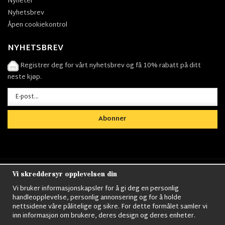
Nyheter
Nyhetsbrev
Åpen cookiekontrol
NYHETSBREV
Registrer deg for vårt nyhetsbrev og få 10% rabatt på ditt
neste kjøp.
Abonner
Vi skreddersyr opplevelsen din
Nordens största utbud av
Militärkläder
,
M90
kläder,
Militärtöverskott,
Militärutrustning
,
Ordningsvakt
Vi bruker informasjonskapsler for å gi deg en personlig
utrustning,
väktarkläder
,
Militärbyxor,
Militärjackor,
M65
handleopplevelse, personlig annonsering og for å holde
Jackor,
Bomberjackor,
Militärkängor,
Militära Ryggsäckar,
Vintage Army
nettsidene våre pålitelige og sikre. For dette formålet samler vi
kläder,
Sjömanskläder
,
Paracord
,
Gasmask
,
Ghillie
inn informasjon om brukere, deres design og deres enheter.
Suits
,
Militärknivar
,
Militärklockor
,
Knivhandskar
,
Natotröjor
och mycket mer..