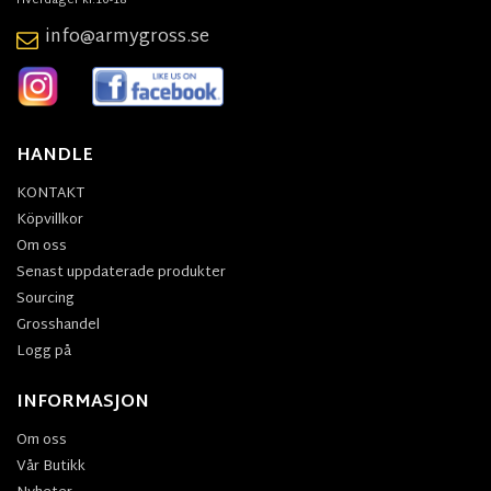
Hverdager kl.10-18
info@armygross.se
HANDLE
KONTAKT
Köpvillkor
Om oss
Senast uppdaterade produkter
Sourcing
Grosshandel
Logg på
INFORMASJON
Om oss
Vår Butikk