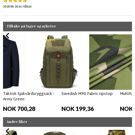
2018-06-18
av
Håkan
Tilbake på lager og nyheter
Nyhet
Taktisk Sjukvårdsryggsäck -
Swedish M90 Fabric ripstop
Multifun
Army Green
NOK 700,28
NOK 199,36
NOK 
Andre liker