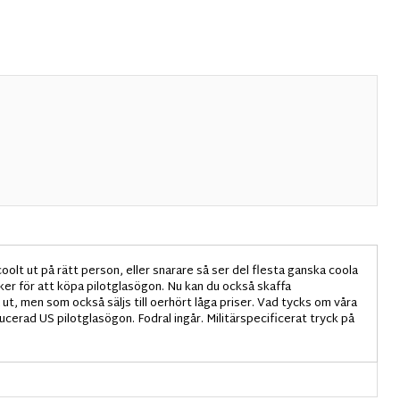
coolt ut på rätt person, eller snarare så ser del flesta ganska coola
iker för att köpa pilotglasögon. Nu kan du också skaffa
ut, men som också säljs till oerhört låga priser. Vad tycks om våra
cerad US pilotglasögon. Fodral ingår. Militärspecificerat tryck på