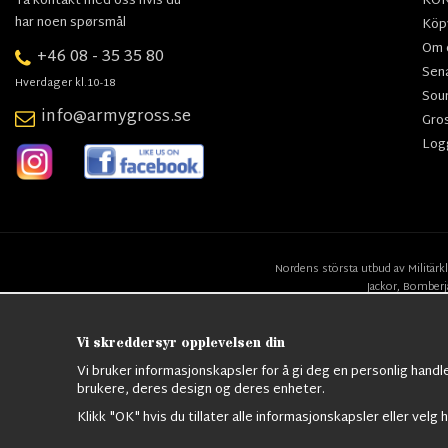
Ta kontakt med oss hvis du
KO
har noen spørsmål
Köpv
Om 
+46 08 - 35 35 80
Sen
Hverdager kl.10-18
Sou
info@armygross.se
Gro
Log
Nordens största utbud av
Militärk
Jackor,
Bomberj
Vi skreddersyr opplevelsen din
Vi bruker informasjonskapsler for å gi deg en personlig handl
brukere, deres design og deres enheter.
Klikk "OK" hvis du tillater alle informasjonskapsler eller velg h