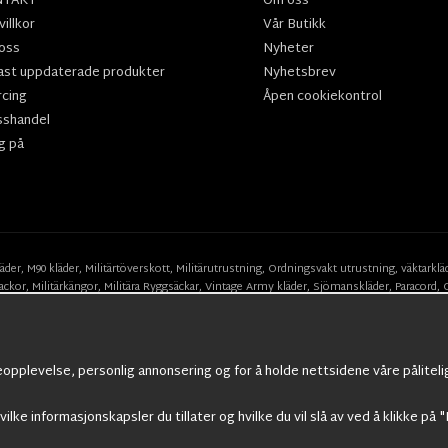
NTAKT
Om oss
illkor
Vår Butikk
oss
Nyheter
ast uppdaterade produkter
Nyhetsbrev
rcing
Åpen cookiekontrol
sshandel
g på
läder
,
M90 kläder,
Militärtöverskott,
Militärutrustning
,
Ordningsvakt utrustning,
väktarklä
ackor,
Militärkängor,
Militära Ryggsäckar,
Vintage Army kläder,
Sjömanskläder
,
Paracord
,
Suits
,
Militärknivar
,
Militärklockor
,
Knivhandskar
,
Natotröjor
och mycket mer..
eopplevelse, personlig annonsering og for å holde nettsidene våre påliteli
vilke informasjonskapsler du tillater og hvilke du vil slå av ved å klikke på "