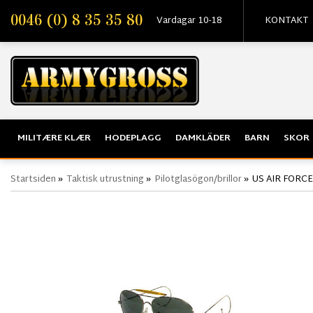
0046 (0) 8 35 35 80
Vardagar 10-18
KONTAKT
MILITÆRE KLÆR
HODEPLAGG
DAMKLÄDER
BARN
SKOR
Startsiden
»
Taktisk utrustning
»
Pilotglasögon/brillor
»
US AIR FORC