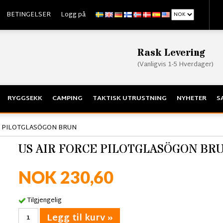
BETINGELSER
Logg på
Rask Levering
(Vanligvis 1-5 Hverdager)
RYGGSEKK
CAMPING
TAKTISK UTRUSTNING
NYHETER
S
E PILOTGLASÖGON BRUN
US AIR FORCE PILOTGLASÖGON BR
NOK 230,60
Tilgjengelig
Legg til kurv »