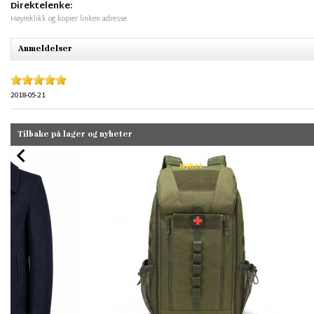
Direktelenke:
Høyreklikk og kopier linken adresse
Anmeldelser
2018-05-21
Tilbake på lager og nyheter
Nyhet