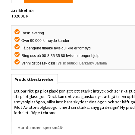
Artikkel-ID:
10200BR
Rask levering
Over 90 000 fornøyde kunder
Få pengene tilbake hvis du ikke er fornøyd
Ring oss på 00-8-35 35 80 hvis du trenger hjelp
Vennligst besøk oss!
Fysisk butikk i Barkarby Järfälla
Produktbeskrivelse:
Ett par riktiga pilotglasögon get ett starkt intryck och ser riktigt 
ut i pilotglasögon. Dock kan det vara ganska dyrt att gå till en opt
armysolglasögon, vilka inte bara skyddar dina ögon och ser häftiga 
Pilot Aviator-solglasögon, med sin starka, snygga design? Ny produ
fodralet. Båge i chrome.
Har du noen spørsmål?