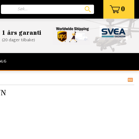
0
1 års garanti
(20 dager tilbake)
ALG
UN