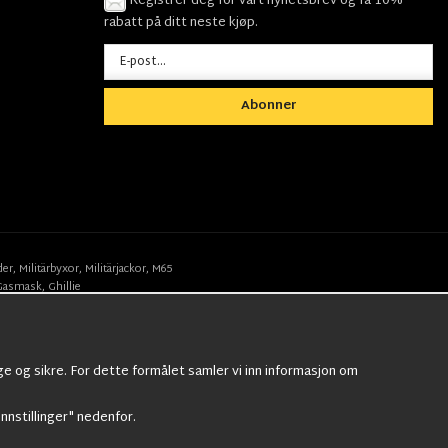
Registrer deg for vårt nyhetsbrev og få 10%
rabatt på ditt neste kjøp.
Abonner
der
,
Militärbyxor,
Militärjackor,
M65
Gasmask
,
Ghillie
ge og sikre. For dette formålet samler vi inn informasjon om
Innstillinger" nedenfor.