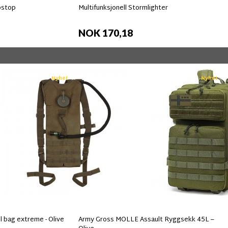
pstop
Multifunksjonell Stormlighter
NOK 170,18
Nyhet
Nyhet
 bag extreme - Olive
Army Gross MOLLE Assault Ryggsekk 45L –