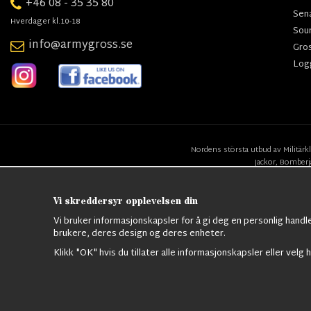
+46 08 - 35 35 80
Sen
Hverdager kl.10-18
Sou
info@armygross.se
Gro
Log
Nordens största utbud av
Militärk
Jackor,
Bomberj
Vi skreddersyr opplevelsen din
Vi bruker informasjonskapsler for å gi deg en personlig handl
brukere, deres design og deres enheter.
Klikk "OK" hvis du tillater alle informasjonskapsler eller velg h