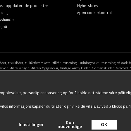
ast uppdaterade produkter
Nyhetsbrev
rcing
Åpen cookiekontrol
sshandel
g på
läder
,
M90 kläder,
Militärtöverskott,
Militärutrustning
,
Ordningsvakt utrustning,
väktarklä
ackor,
Militärkängor,
Militära Ryggsäckar,
Vintage Army kläder,
Sjömanskläder
,
Paracord
,
Suits
,
Militärknivar
,
Militärklockor
,
Knivhandskar
,
Natotröjor
och mycket mer..
eopplevelse, personlig annonsering og for å holde nettsidene våre påliteli
vilke informasjonskapsler du tillater og hvilke du vil slå av ved å klikke på "
Kun
Innstillinger
OK
© 2009 Nordic Army Gross HB All Rights Reserved.
nødvendige