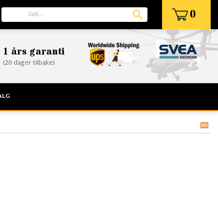
0
1 års garanti
(20 dager tilbake)
ALG