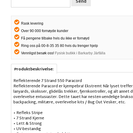
Send
Rask levering
Over 90 000 fornøyde kunder
Få pengene tilbake hvis du ikke er fornøyd
Ring oss på 00-8-35 35 80 hvis du trenger hjelp
Vennligst besøk oss!
Fysisk butikk i Barkarby Järfälla
Produktbeskrivelse:
Reflekterende 7 Strand 550 Paracord
Reflekterende Paracord er kjempebra! Ekstremt Når lyset treffer 
lanyards, skolisser, glidelås trekker, fjernkontroller, og alt annet 
overlevelse entusiaster. Dette tauet har nesten uendelige brukso
backpacking, militære, overlevelse kits / Bug Out Vesker, etc.
• Refleks Stripe
• 7 Strand Kjerne
• Lett & Strong
• UV-bestandig