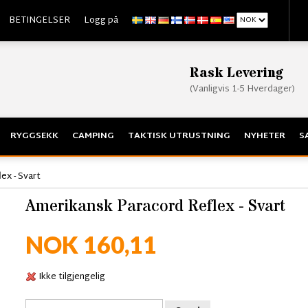
BETINGELSER
Logg på
Rask Levering
(Vanligvis 1-5 Hverdager)
RYGGSEKK
CAMPING
TAKTISK UTRUSTNING
NYHETER
S
ex - Svart
Amerikansk Paracord Reflex - Svart
NOK 160,11
Ikke tilgjengelig