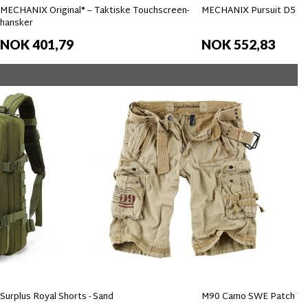
MECHANIX Original® – Taktiske Touchscreen-
MECHANIX Pursuit D5 Ha
hansker
NOK 401,79
NOK 552,83
Surplus Royal Shorts - Sand
M90 Camo SWE Patch Vel