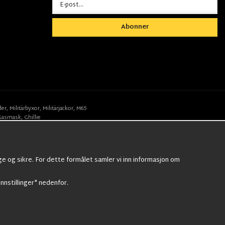
Abonner
der
,
Militärbyxor,
Militärjackor,
M65
Gasmask
,
Ghillie
ge og sikre. For dette formålet samler vi inn informasjon om
Innstillinger" nedenfor.