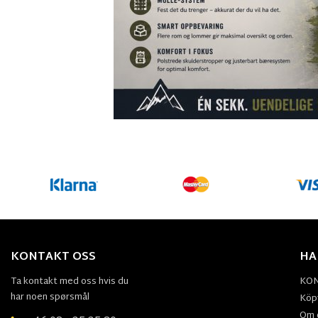
KONTAKT OSS
HA
Ta kontakt med oss hvis du
KO
har noen spørsmål
Köpv
Om 