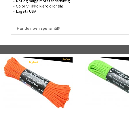
• Rot og mugg motstandsdyktig
• Color Vil ikke kjøre eller blø
• Laget i USA
Har du noen spørsmål?
Nyhet