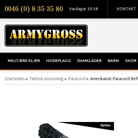
0046 (0) 8 35 35 80
Vardagar 10-18
KONTAKT
MILITÆRE KLÆR
HODEPLAGG
DAMKLÄDER
BARN
SKOR
Startsiden
»
Taktisk utrustning
»
Paracord
»
Amerikansk Paracord Refl