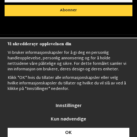
Abonner
Vi skreddersyr opplevelsen din
Nordens största utbud av
Militärkläder
,
M90
kläder,
Militärtöverskott,
Militärutrustning
,
Ordningsvakt
Vi bruker informasjonskapsler for å gi deg en personlig
utrustning,
väktarkläder
,
Militärbyxor,
Militärjackor,
M65
handleopplevelse, personlig annonsering og for å holde
Jackor,
Bomberjackor,
Militärkängor,
Militära Ryggsäckar,
Vintage Army
nettsidene våre pålitelige og sikre. For dette formålet samler vi
kläder,
Sjömanskläder
,
Paracord
,
Gasmask
,
Ghillie
inn informasjon om brukere, deres design og deres enheter.
Suits
,
Militärknivar
,
Militärklockor
,
Knivhandskar
,
Natotröjor
och mycket mer..
Klikk "OK" hvis du tillater alle informasjonskapsler eller velg
hvilke informasjonskapsler du tillater og hvilke du vil slå av ved å
klikke på "Innstillinger" nedenfor.
Innstillinger
Kun nødvendige
© 2009 Nordic Army Gross HB All Rights Reserved.
OK