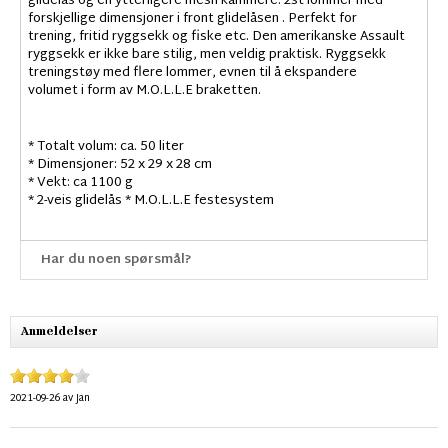
glidelås og en ytterligere mesh kammere. 2st lommer med
forskjellige dimensjoner i front glidelåsen . Perfekt for
trening, fritid ryggsekk og fiske etc. Den amerikanske Assault
ryggsekk er ikke bare stilig, men veldig praktisk. Ryggsekk
treningstøy med flere lommer, evnen til å ekspandere
volumet i form av M.O.L.L.E braketten.
* Totalt volum: ca. 50 liter
* Dimensjoner: 52 x 29 x 28 cm
* Vekt: ca 1100 g
* 2-veis glidelås * M.O.L.L.E festesystem
Har du noen spørsmål?
Anmeldelser
2021-09-26
av
Jan