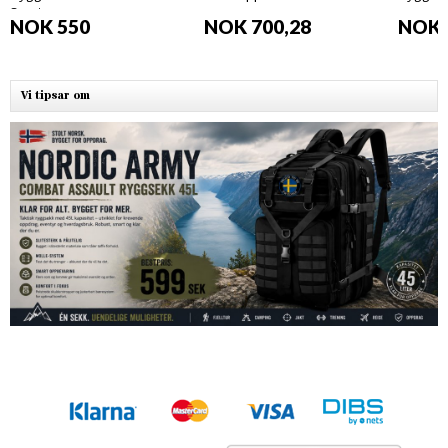
Svart
camo
NOK 550
NOK 700,28
NOK 
Vi tipsar om