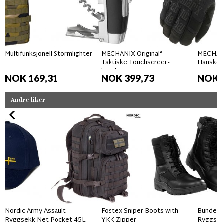
Multifunksjonell Stormlighter
MECHANIX Original® –
MECHAN
Taktiske Touchscreen-
Hansker
hansker
NOK 169,31
NOK 399,73
NOK 
Andre liker
Nordic Army Assault
Fostex Sniper Boots with
Bundes
Ryggsekk Net Pocket 45L -
YKK Zipper
Ryggsek