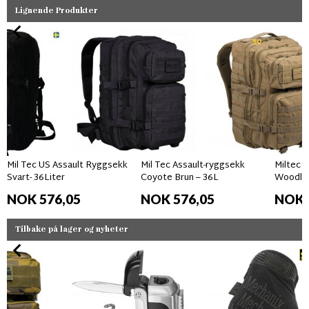
Lignende Produkter
50
Mil Tec US Assault Ryggsekk
Mil Tec Assault-ryggsekk
Miltec U
Svart- 36Liter
Coyote Brun – 36L
Woodlan
NOK 576,05
NOK 576,05
NOK 
Tilbake på lager og nyheter