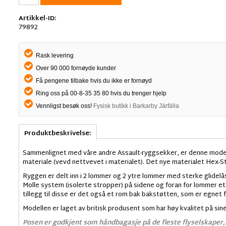
Artikkel-ID:
79892
Rask levering
Over 90 000 fornøyde kunder
Få pengene tilbake hvis du ikke er fornøyd
Ring oss på 00-8-35 35 80 hvis du trenger hjelp
Vennligst besøk oss!
Fysisk butikk i Barkarby Järfälla
Produktbeskrivelse:
Sammenlignet med våre andre Assault-ryggsekker, er denne modell
materiale (vevd nettvevet i materialet). Det nye materialet Hex-Sto
Ryggen er delt inn i 2 lommer og 2 ytre lommer med sterke glidelås
Molle system (isolerte stropper) på sidene og foran for lommer et
tillegg til disse er det også et rom bak bakstøtten, som er egnet f
Modellen er laget av britisk produsent som har høy kvalitet på sin
Posen er godkjent som håndbagasje på de fleste flyselskaper, 