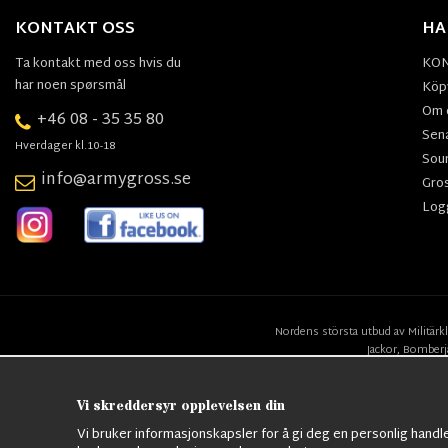
KONTAKT OSS
HA
Ta kontakt med oss hvis du
KO
har noen spørsmål
Köpv
Om 
+46 08 - 35 35 80
Sen
Hverdager kl.10-18
Sou
info@armygross.se
Gro
Log
Nordens största utbud av
Militärk
Jackor,
Bomberj
Vi skreddersyr opplevelsen din
Vi bruker informasjonskapsler for å gi deg en personlig handl