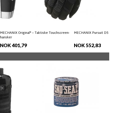
MECHANIX Original® – Taktiske Touchscreen-
MECHANIX Pursuit D5 Ha
hansker
NOK 401,79
NOK 552,83