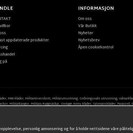
NDLE
INFORMASJON
NTAKT
Om oss
illkor
Vår Butikk
oss
Nyheter
ast uppdaterade produkter
Nyhetsbrev
rcing
Åpen cookiekontrol
sshandel
g på
läder
,
M90 kläder,
Militärtöverskott,
Militärutrustning
,
Ordningsvakt utrustning,
väktarklä
ackor,
Militärkängor,
Militära Ryggsäckar,
Vintage Army kläder,
Sjömanskläder
,
Paracord
,
Suits
,
Militärknivar
,
Militärklockor
,
Knivhandskar
,
Natotröjor
och mycket mer..
eopplevelse, personlig annonsering og for å holde nettsidene våre påliteli