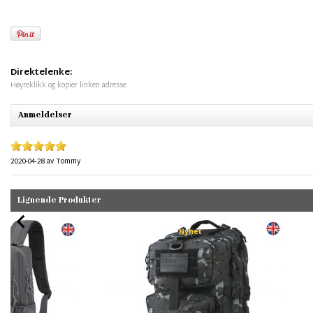
Direktelenke:
Høyreklikk og kopier linken adresse
Anmeldelser
2020-04-28
av
Tommy
Lignende Produkter
Nyhet