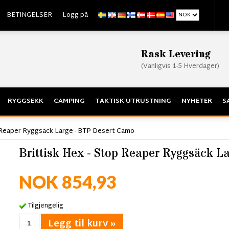
BETINGELSER
Logg på
Rask Levering
(Vanligvis 1-5 Hverdager)
RYGGSEKK
CAMPING
TAKTISK UTRUSTNING
NYHETER
S
p Reaper Ryggsäck Large - BTP Desert Camo
Brittisk Hex - Stop Reaper Ryggsäck L
NOK 854,93
Tilgjengelig
Legg til kurv »