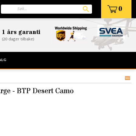
0
1 års garanti
(20 dager tilbake)
ALG
arge - BTP Desert Camo