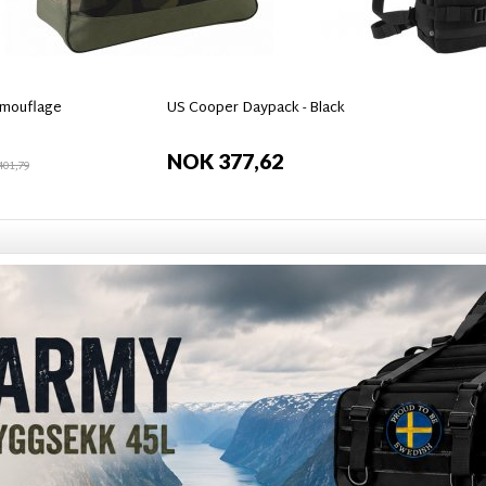
amouflage
US Cooper Daypack - Black
NOK 377,62
01,79