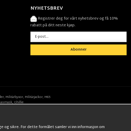
NYHETSBREV
Registrer deg for vårt nyhetsbrev og få 10%
rabatt på ditt neste kjøp.
Abonner
der
,
Militärbyxor,
Militärjackor,
M65
Gasmask
,
Ghillie
ge og sikre. For dette formålet samler vi inn informasjon om