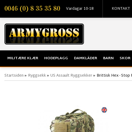
0046 (0) 8 35 35 80
Vardagar 10-18
KONTAKT
MILITÆRE KLÆR
HODEPLAGG
DAMKLÄDER
BARN
SKOR
Startsiden
»
Ryggsekk
»
US Assault Ryggsekker
»
Brittisk Hex - Sto