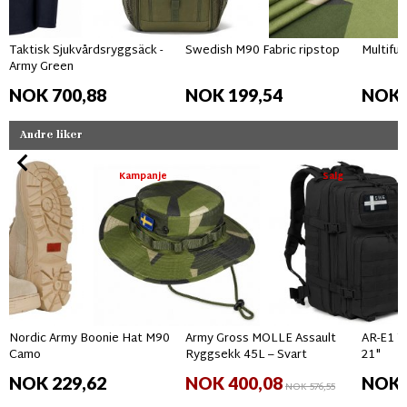
Taktisk Sjukvårdsryggsäck -
Swedish M90 Fabric ripstop
Multifun
Army Green
NOK 700,88
NOK 199,54
NOK 
Andre liker
Kampanje
Salg
Nordic Army Boonie Hat M90
Army Gross MOLLE Assault
AR-E1 T
Camo
Ryggsekk 45L – Svart
21"
NOK 229,62
NOK 400,08
NOK 
NOK 576,55