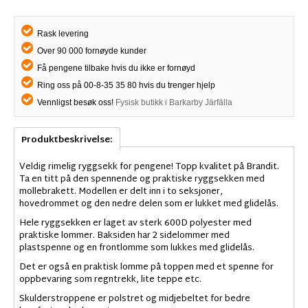
Rask levering
Over 90 000 fornøyde kunder
Få pengene tilbake hvis du ikke er fornøyd
Ring oss på 00-8-35 35 80 hvis du trenger hjelp
Vennligst besøk oss!
Fysisk butikk i Barkarby Järfälla
Produktbeskrivelse:
Veldig rimelig ryggsekk for pengene! Topp kvalitet på Brandit.
Ta en titt på den spennende og praktiske ryggsekken med
mollebrakett. Modellen er delt inn i to seksjoner,
hovedrommet og den nedre delen som er lukket med glidelås.
Hele ryggsekken er laget av sterk 600D polyester med
praktiske lommer. Baksiden har 2 sidelommer med
plastspenne og en frontlomme som lukkes med glidelås.
Det er også en praktisk lomme på toppen med et spenne for
oppbevaring som regntrekk, lite teppe etc.
Skulderstroppene er polstret og midjebeltet for bedre