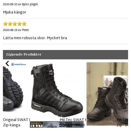
2020-09-10
av
Björn Jörgen
Mjuka kängor
2020-08-19
av
Peter
Lätta men robusta skor. Mycket bra
Lignende Produkter
Original SWAT Metro Air Side
Mil-Tec SWAT taktiske
Mil Tec
Zip känga
Støvler - Svart
Zip - Sv