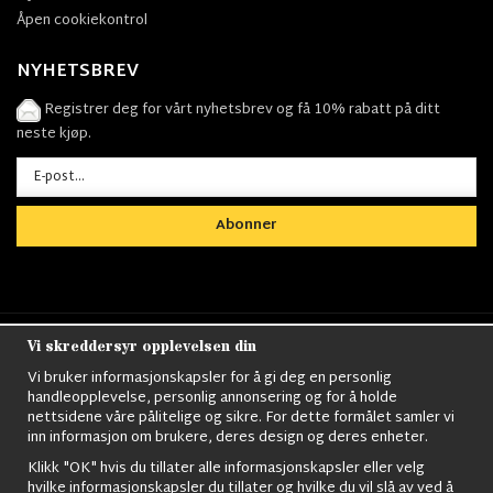
Åpen cookiekontrol
NYHETSBREV
Registrer deg for vårt nyhetsbrev og få 10% rabatt på ditt
neste kjøp.
Abonner
Vi skreddersyr opplevelsen din
Nordens största utbud av
Militärkläder
,
M90
kläder,
Militärtöverskott,
Militärutrustning
,
Ordningsvakt
Vi bruker informasjonskapsler for å gi deg en personlig
utrustning,
väktarkläder
,
Militärbyxor,
Militärjackor,
M65
handleopplevelse, personlig annonsering og for å holde
Jackor,
Bomberjackor,
Militärkängor,
Militära Ryggsäckar,
Vintage Army
nettsidene våre pålitelige og sikre. For dette formålet samler vi
kläder,
Sjömanskläder
,
Paracord
,
Gasmask
,
Ghillie
inn informasjon om brukere, deres design og deres enheter.
Suits
,
Militärknivar
,
Militärklockor
,
Knivhandskar
,
Natotröjor
och mycket mer..
Klikk "OK" hvis du tillater alle informasjonskapsler eller velg
hvilke informasjonskapsler du tillater og hvilke du vil slå av ved å