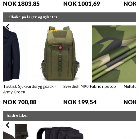
NOK 1803,85
NOK 1001,69
NOK 
Tilbake på lager og nyheter
Nyhet
Taktisk Sjukvårdsryggsäck -
Swedish M90 Fabric ripstop
Multifun
Army Green
NOK 700,88
NOK 199,54
NOK 
Andre liker