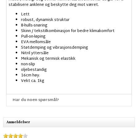
stabilisere anklene og beskytte deg mot været.
Lett
robust, dynamisk struktur
8-hulls-snøring
Skinn / tekstilkombinasjon for bedre klimakomfort
Pull-on-løping
EVA mellomsåle
Støtdemping og vibrasjonsdemping
Nitril yttersåle
Mekanisk og termisk elastikk
non-slip
oljebestandig
16cm høy.
Vekt ca. 1kg
Har du noen spørsmål?
Anmeldelser