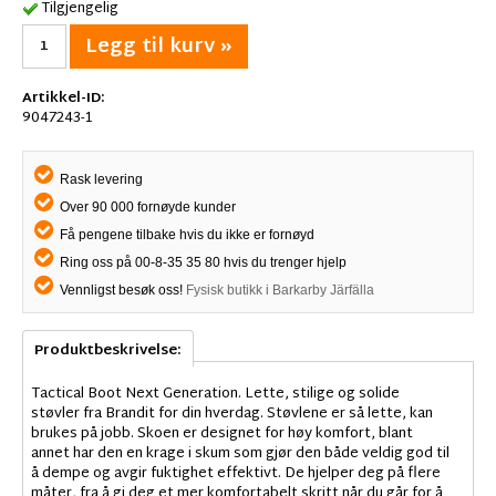
Tilgjengelig
Legg til kurv »
Artikkel-ID:
9047243-1
Rask levering
Over 90 000 fornøyde kunder
Få pengene tilbake hvis du ikke er fornøyd
Ring oss på 00-8-35 35 80 hvis du trenger hjelp
Vennligst besøk oss!
Fysisk butikk i Barkarby Järfälla
Produktbeskrivelse:
Tactical Boot Next Generation. Lette, stilige og solide
støvler fra Brandit for din hverdag. Støvlene er så lette, kan
brukes på jobb. Skoen er designet for høy komfort, blant
annet har den en krage i skum som gjør den både veldig god til
å dempe og avgir fuktighet effektivt. De hjelper deg på flere
måter, fra å gi deg et mer komfortabelt skritt når du går for å