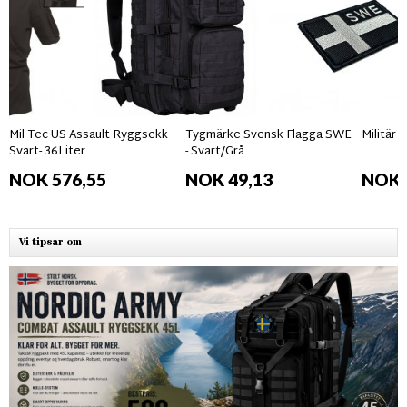
Mil Tec US Assault Ryggsekk
Tygmärke Svensk Flagga SWE
Militär
Svart- 36Liter
- Svart/Grå
NOK 576,55
NOK 49,13
NOK 
Vi tipsar om