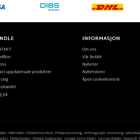
NDLE
INFORMASJON
NTAKT
Om oss
illkor
Vår Butikk
oss
Nyheter
ast uppdaterade produkter
Nyhetsbrev
rcing
Åpen cookiekontrol
sshandel
g på
läder
,
M90 kläder,
Militärtöverskott,
Militärutrustning
,
Ordningsvakt utrustning,
väktarklä
ackor,
Militärkängor,
Militära Ryggsäckar,
Vintage Army kläder,
Sjömanskläder
,
Paracord
,