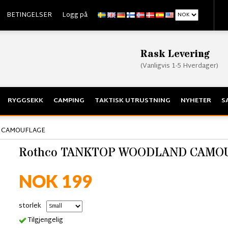
BETINGELSER
Logg på
Rask Levering
(Vanligvis 1-5 Hverdager)
RYGGSEKK
CAMPING
TAKTISK UTRUSTNING
NYHETER
S
 CAMOUFLAGE
Rothco TANKTOP WOODLAND CAMO
NOK 199
storlek
Tilgjengelig