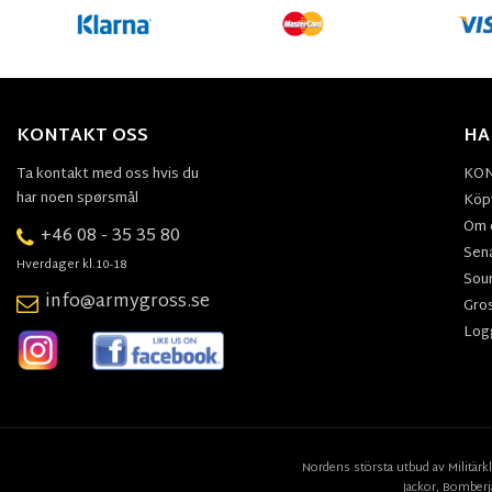
KONTAKT OSS
HA
Ta kontakt med oss hvis du
KO
har noen spørsmål
Köpv
Om 
+46 08 - 35 35 80
Sen
Hverdager kl.10-18
Sou
info@armygross.se
Gro
Log
Nordens största utbud av
Militärk
Jackor,
Bomberj