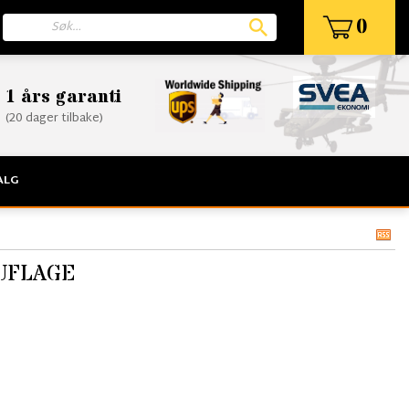
0
1 års garanti
(20 dager tilbake)
ALG
UFLAGE