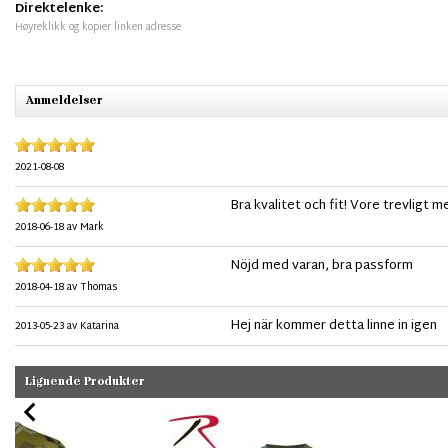
Direktelenke:
Høyreklikk og kopier linken adresse
Anmeldelser
2021-08-08
Bra kvalitet och fit! Vore trevligt
2018-06-18
av
Mark
Nöjd med varan, bra passform
2018-04-18
av
Thomas
Hej när kommer detta linne in igen
2013-05-23
av
Katarina
Lignende Produkter