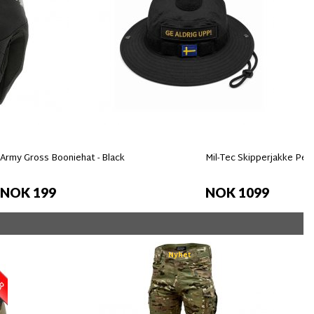
Army Gross Booniehat - Black
Mil-Tec Skipperjakke Pea
NOK 199
NOK 1099
Nyhet