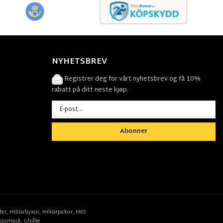
NYHETSBREV
Registrer deg for vårt nyhetsbrev og få 10%
rabatt på ditt neste kjøp.
Abonner
der
,
Militärbyxor,
Militärjackor,
M65
Gasmask
,
Ghillie