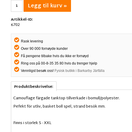
Legg til kurv »
Artikkel-ID:
6702
Rask levering
Over 90 000 fornøyde kunder
Få pengene tilbake hvis du ikke er fornøyd
Ring oss på 00-8-35 35 80 hvis du trenger hjelp
Vennligst besøk oss!
Fysisk butikk i Barkarby Järfälla
Produktbeskrivelse:
Camouflage färgade tanktop tillverkade i bomull/polyester.
Pefekt för utliv, basket boll spel, strand besök mm.
Finns i storlek S - XXL