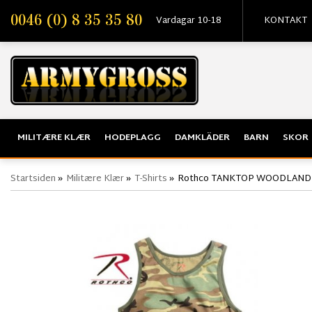
0046 (0) 8 35 35 80
Vardagar 10-18
KONTAKT
MILITÆRE KLÆR
HODEPLAGG
DAMKLÄDER
BARN
SKOR
Startsiden
»
Militære Klær
»
T-Shirts
»
Rothco TANKTOP WOODLAND