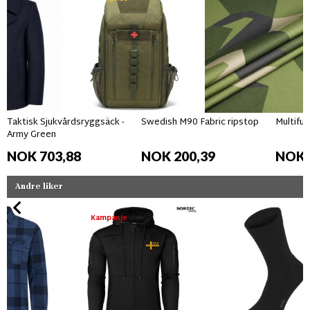
Taktisk Sjukvårdsryggsäck -
Swedish M90 Fabric ripstop
Multifun
Army Green
NOK 703,88
NOK 200,39
NOK 
Andre liker
Kampanje