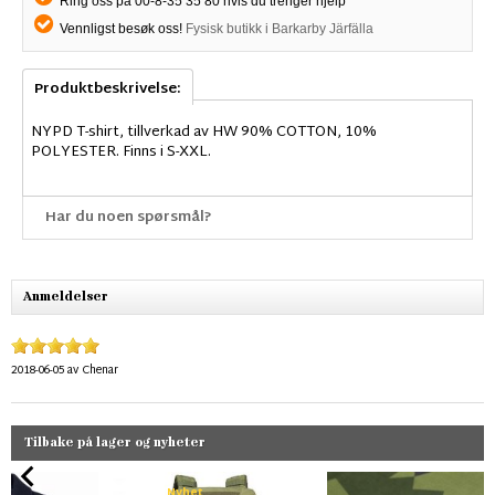
Ring oss på 00-8-35 35 80 hvis du trenger hjelp
Vennligst besøk oss!
Fysisk butikk i Barkarby Järfälla
Produktbeskrivelse:
NYPD T-shirt, tillverkad av HW 90% COTTON, 10%
POLYESTER. Finns i S-XXL.
Har du noen spørsmål?
Anmeldelser
2018-06-05
av
Chenar
Tilbake på lager og nyheter
Nyhet