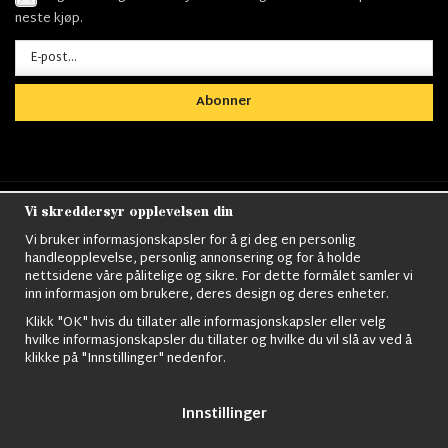
neste kjøp.
Abonner
Vi skreddersyr opplevelsen din
Nordens största utbud av
Militärkläder
,
M90
kläder,
Militärtöverskott,
Militärutrustning
,
Ordningsvakt
Vi bruker informasjonskapsler for å gi deg en personlig
utrustning,
väktarkläder
,
Militärbyxor,
Militärjackor,
M65
handleopplevelse, personlig annonsering og for å holde
Jackor,
Bomberjackor,
Militärkängor,
Militära Ryggsäckar,
Vintage Army
nettsidene våre pålitelige og sikre. For dette formålet samler vi
kläder,
Sjömanskläder
,
Paracord
,
Gasmask
,
Ghillie
inn informasjon om brukere, deres design og deres enheter.
Suits
,
Militärknivar
,
Militärklockor
,
Knivhandskar
,
Natotröjor
och mycket mer..
Klikk "OK" hvis du tillater alle informasjonskapsler eller velg
hvilke informasjonskapsler du tillater og hvilke du vil slå av ved å
klikke på "Innstillinger" nedenfor.
Innstillinger