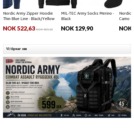
Nordic Army Zipper Hoodie
MIL-TEC Army Socks Merino -
Nordic 
Thin Blue Line - Black/Yellow
Black
Camo
NOK 522,63
NOK 129,90
NOK 
NOK 603,18
Vi tipsar om