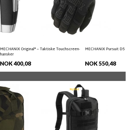
MECHANIX Original® – Taktiske Touchscreen-
MECHANIX Pursuit D5 Ha
hansker
NOK 400,08
NOK 550,48
Nyhet