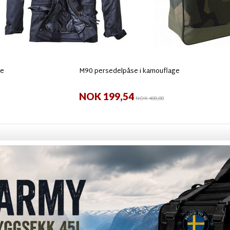
ue
M90 persedelpåse i kamouflage
NOK 199,54
NOK 400,08