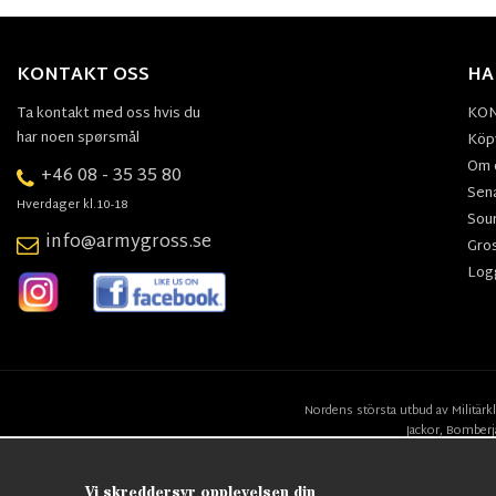
KONTAKT OSS
HA
Ta kontakt med oss hvis du
KO
har noen spørsmål
Köpv
Om 
+46 08 - 35 35 80
Sen
Hverdager kl.10-18
Sou
info@armygross.se
Gro
Log
Nordens största utbud av
Militärk
Jackor,
Bomberj
Vi skreddersyr opplevelsen din