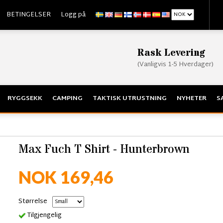
BETINGELSER
Logg på
Rask Levering
(Vanligvis 1-5 Hverdager)
RYGGSEKK
CAMPING
TAKTISK UTRUSTNING
NYHETER
S
Max Fuch T Shirt - Hunterbrown
NOK 169,46
Størrelse
Tilgjengelig