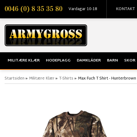
0046 (0) 8 35 35 80
Vardagar 10-18
KONTAKT
MILITÆRE KLÆR
HODEPLAGG
DAMKLÄDER
BARN
SKOR
Startsiden
»
Militære Klær
»
T-Shirts
»
Max Fuch T Shirt - Hunterbrown