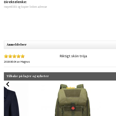
Direktelenke:
Høyreklikk og kopier linken adresse
Anmeldelser
Riktigt skön tröja
2018-06-04
av
Magnus
Tilbake på lager og nyheter
Nyhet