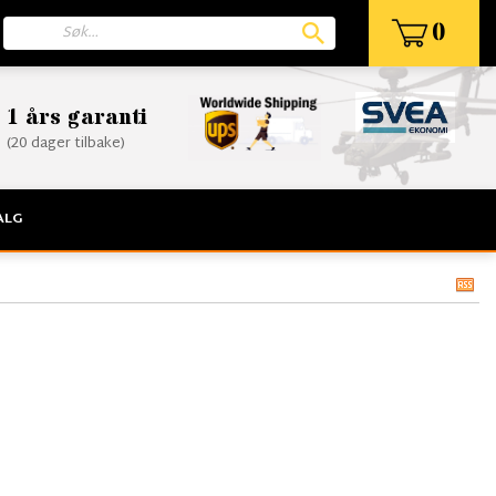
0
1 års garanti
(20 dager tilbake)
ALG