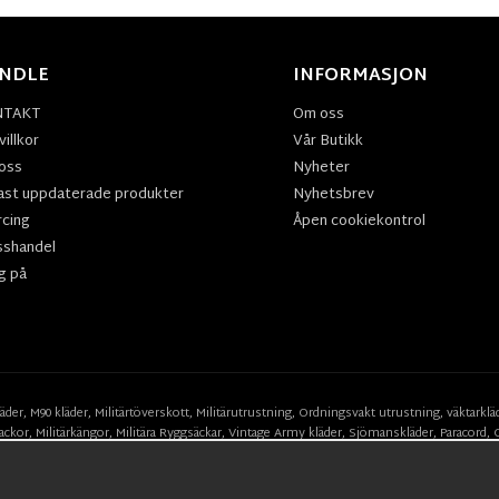
NDLE
INFORMASJON
NTAKT
Om oss
illkor
Vår Butikk
oss
Nyheter
ast uppdaterade produkter
Nyhetsbrev
rcing
Åpen cookiekontrol
sshandel
g på
läder
,
M90 kläder,
Militärtöverskott,
Militärutrustning
,
Ordningsvakt utrustning,
väktarklä
ackor,
Militärkängor,
Militära Ryggsäckar,
Vintage Army kläder,
Sjömanskläder
,
Paracord
,
Suits
,
Militärknivar
,
Militärklockor
,
Knivhandskar
,
Natotröjor
och mycket mer..