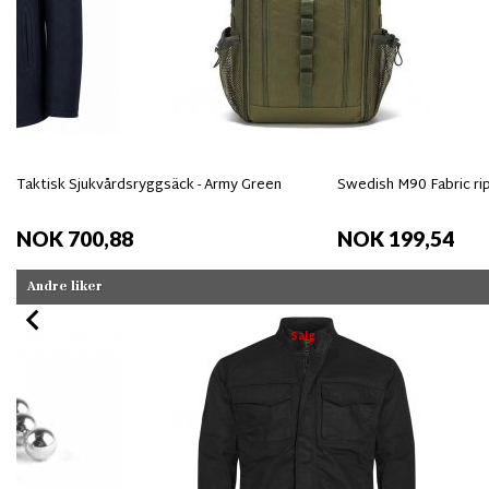
Taktisk Sjukvårdsryggsäck - Army Green
Swedish M90 Fabric ri
NOK 700,88
NOK 199,54
Andre liker
Salg