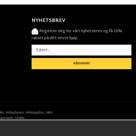
NYHETSBREV
Registrer deg for vårt nyhetsbrev og få 10%
rabatt på ditt neste kjøp.
Abonner
der
,
Militärbyxor,
Militärjackor,
M65
Gasmask
,
Ghillie