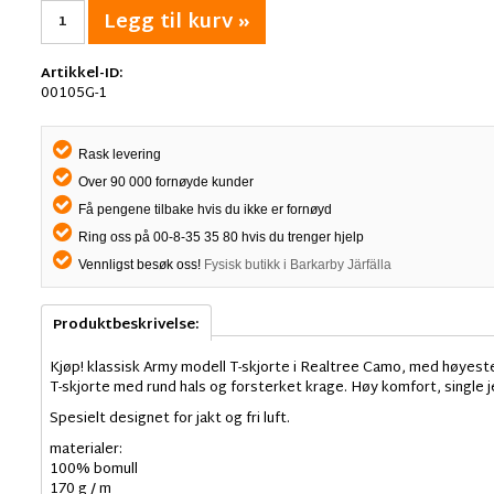
Legg til kurv »
Artikkel-ID:
00105G-1
Rask levering
Over 90 000 fornøyde kunder
Få pengene tilbake hvis du ikke er fornøyd
Ring oss på 00-8-35 35 80 hvis du trenger hjelp
Vennligst besøk oss!
Fysisk butikk i Barkarby Järfälla
Produktbeskrivelse:
Kjøp! klassisk Army modell T-skjorte i Realtree Camo, med høyeste 
T-skjorte med rund hals og forsterket krage. Høy komfort, single j
Spesielt designet for jakt og fri luft.
materialer:
100% bomull
170 g / m