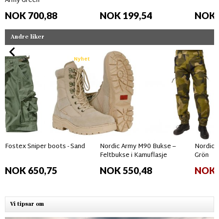
Army Green
NOK 700,88
NOK 199,54
NOK 
Andre liker
Nyhet
Fostex Sniper boots - Sand
Nordic Army M90 Bukse –
Nordic 
Feltbukse i Kamuflasje
Grön
NOK 650,75
NOK 550,48
NOK 
Vi tipsar om