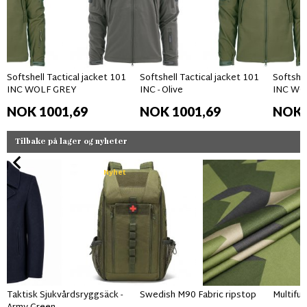
Softshell Tactical jacket 101
Softshell Tactical jacket 101
Softshel
INC WOLF GREY
INC - Olive
INC WO
NOK 1001,69
NOK 1001,69
NOK 
Tilbake på lager og nyheter
Nyhet
Taktisk Sjukvårdsryggsäck -
Swedish M90 Fabric ripstop
Multifun