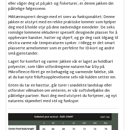
eller våger deg ut på jakt- og fisketurer, er denne jakken din
pålitelige følgesvenn.
Militærinspirert design med et snev av funksjonalitet: Denne
jakken er utstyrt med en rekke praktiske lommer som hjelper
deg med å holde styr på dine nødvendige eiendeler. De seks
romslige lommene inkluderer spesielt designede plasser for å
oppbevare hansker, hatter og skjerf, og gir deg rask tilgang til
ekstra varme når temperaturen synker. I tillegg er det smart
plasserte armelommer som er perfekte for ID-kort og andre
små gjenstander.
Laget for komfort og varme: Jakken vår er laget av holdbart
polyester, som tåler utfordringene naturen har å by på.
Mikrofleece-fôret gir en behagelig og varmende følelse, slik
at du kan nyte friluftsopplevelsene selv når kulden setter inn.
Enten du tar en høsttur, går turer i snødekte landskap eller
utforsker villmarken om vinteren, er vår softshelljakke din
pålitelige partner. Rust deg med utstyret du fortjener, og nyt
naturens skjønnhet med stil og funksjon