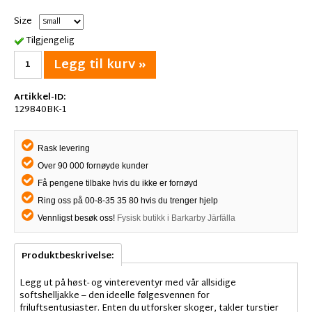
Size
Tilgjengelig
Legg til kurv »
Artikkel-ID:
129840BK-1
Rask levering
Over 90 000 fornøyde kunder
Få pengene tilbake hvis du ikke er fornøyd
Ring oss på 00-8-35 35 80 hvis du trenger hjelp
Vennligst besøk oss!
Fysisk butikk i Barkarby Järfälla
Produktbeskrivelse:
Legg ut på høst- og vintereventyr med vår allsidige
softshelljakke – den ideelle følgesvennen for
friluftsentusiaster. Enten du utforsker skoger, takler turstier