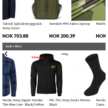
Taktisk Sjukvårdsryggsäck -
Swedish M90 Fabric ripstop
Multifun
Army Green
NOK 703,88
NOK 200,39
NOK 
Andre liker
Kampanje
Nordic Army Zipper Hoodie
MIL-TEC Army Socks Merino -
Nordic 
Thin Blue Line - Black/Yellow
Black
Camo