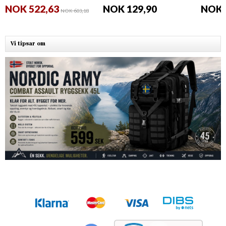
NOK 522,63
NOK 129,90
NOK 
NOK 603,18
Vi tipsar om