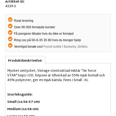
Artikkel-ID:
4539-3
Rask levering
Over 90 000 fornøyde kunder
Få pengene tilbake hvis du ikke er fornøyd
Ring oss på 00-8-35 35 80 hvis du trenger hjelp
Vennligst besøk oss!
Fysisk butikk i Barkarby Järfälla
Produktbeskrivelse:
Mycket omtycket, Vintage stentvättad militär "Air force
STAR" keps i OD. Kepsen är tillverkad av 55% mjuk bomull och
45% polyester, ger en mjuk känsla. Finns i Small - XL
Storleksguide:
Small (ca 56-57 cm)
Medium (ca 58 cm)