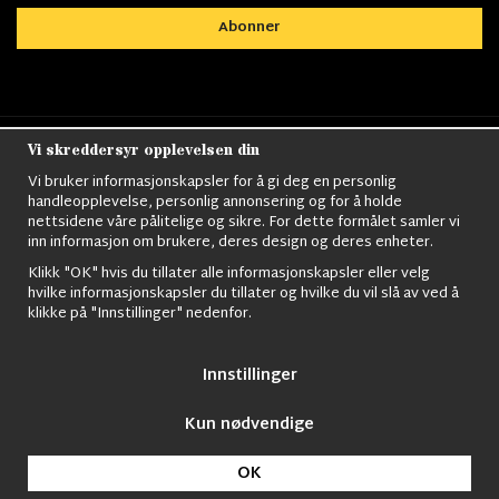
Abonner
Vi skreddersyr opplevelsen din
Nordens största utbud av
Militärkläder
,
M90
kläder,
Militärtöverskott,
Militärutrustning
,
Ordningsvakt
Vi bruker informasjonskapsler for å gi deg en personlig
utrustning,
väktarkläder
,
Militärbyxor,
Militärjackor,
M65
handleopplevelse, personlig annonsering og for å holde
Jackor,
Bomberjackor,
Militärkängor,
Militära Ryggsäckar,
Vintage Army
nettsidene våre pålitelige og sikre. For dette formålet samler vi
kläder,
Sjömanskläder
,
Paracord
,
Gasmask
,
Ghillie
inn informasjon om brukere, deres design og deres enheter.
Suits
,
Militärknivar
,
Militärklockor
,
Knivhandskar
,
Natotröjor
och mycket mer..
Klikk "OK" hvis du tillater alle informasjonskapsler eller velg
hvilke informasjonskapsler du tillater og hvilke du vil slå av ved å
klikke på "Innstillinger" nedenfor.
Innstillinger
Kun nødvendige
© 2009 Nordic Army Gross HB All Rights Reserved.
OK