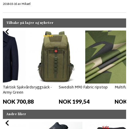
2018-03-16
av
Mikael
Tilbake på lager og nyheter
Nyhet
Taktisk Sjukvårdsryggsäck -
Swedish M90 Fabric ripstop
Multifun
Army Green
NOK 700,88
NOK 199,54
NOK 
Andre liker
Salg