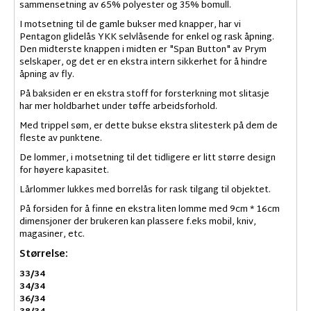
sammensetning av 65% polyester og 35% bomull.
I motsetning til de gamle bukser med knapper, har vi
Pentagon glidelås YKK selvlåsende for enkel og rask åpning.
Den midterste knappen i midten er "Span Button" av Prym
selskaper, og det er en ekstra intern sikkerhet for å hindre
åpning av fly.
På baksiden er en ekstra stoff for forsterkning mot slitasje
har mer holdbarhet under tøffe arbeidsforhold.
Med trippel søm, er dette bukse ekstra slitesterk på dem de
fleste av punktene.
De lommer, i motsetning til det tidligere er litt større design
for høyere kapasitet.
Lårlommer lukkes med borrelås for rask tilgang til objektet.
På forsiden for å finne en ekstra liten lomme med 9cm * 16cm
dimensjoner der brukeren kan plassere f.eks mobil, kniv,
magasiner, etc.
Størrelse:
33/34
34/34
36/34