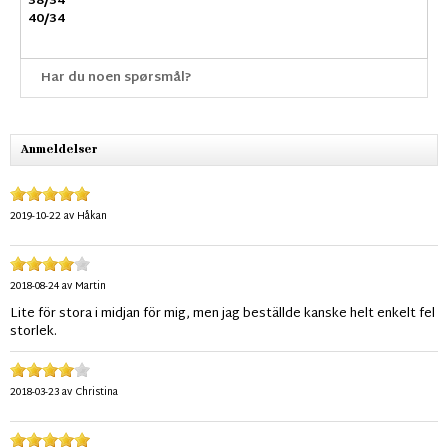
38/34
40/34
Har du noen spørsmål?
Anmeldelser
2019-10-22
av
Håkan
2018-08-24
av
Martin
Lite för stora i midjan för mig, men jag beställde kanske helt enkelt fel
storlek.
2018-03-23
av
Christina