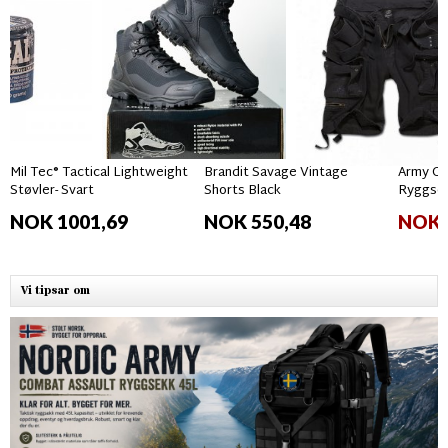
Mil Tec® Tactical Lightweight
Brandit Savage Vintage
Army Gr
Støvler- Svart
Shorts Black
Ryggsek
NOK 1001,69
NOK 550,48
NOK 
Vi tipsar om