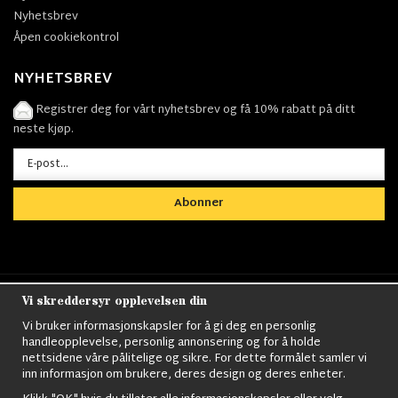
Nyhetsbrev
Åpen cookiekontrol
NYHETSBREV
Registrer deg for vårt nyhetsbrev og få 10% rabatt på ditt
neste kjøp.
Abonner
Vi skreddersyr opplevelsen din
Nordens största utbud av
Militärkläder
,
M90
kläder,
Militärtöverskott,
Militärutrustning
,
Ordningsvakt
Vi bruker informasjonskapsler for å gi deg en personlig
utrustning,
väktarkläder
,
Militärbyxor,
Militärjackor,
M65
handleopplevelse, personlig annonsering og for å holde
Jackor,
Bomberjackor,
Militärkängor,
Militära Ryggsäckar,
Vintage Army
nettsidene våre pålitelige og sikre. For dette formålet samler vi
kläder,
Sjömanskläder
,
Paracord
,
Gasmask
,
Ghillie
inn informasjon om brukere, deres design og deres enheter.
Suits
,
Militärknivar
,
Militärklockor
,
Knivhandskar
,
Natotröjor
och mycket mer..