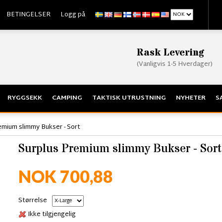
BETINGELSER
Logg på
Rask Levering
(Vanligvis 1-5 Hverdager)
RYGGSEKK
CAMPING
TAKTISK UTRUSTNING
NYHETER
S
emium slimmy Bukser - Sort
Surplus Premium slimmy Bukser - Sort
NOK 700,88
Størrelse
Ikke tilgjengelig