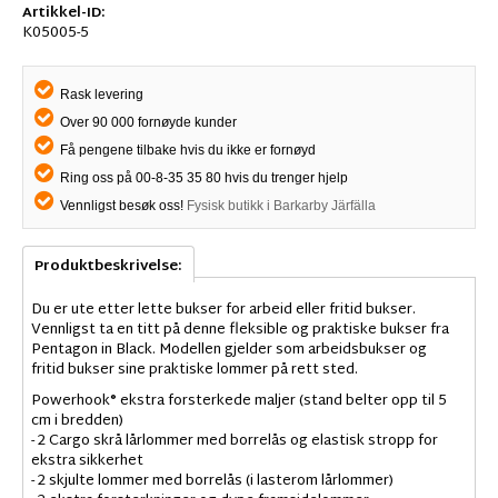
Artikkel-ID:
K05005-5
Rask levering
Over 90 000 fornøyde kunder
Få pengene tilbake hvis du ikke er fornøyd
Ring oss på 00-8-35 35 80 hvis du trenger hjelp
Vennligst besøk oss!
Fysisk butikk i Barkarby Järfälla
Produktbeskrivelse:
Du er ute etter lette bukser for arbeid eller fritid bukser.
Vennligst ta en titt på denne fleksible og praktiske bukser fra
Pentagon in Black. Modellen gjelder som arbeidsbukser og
fritid bukser sine praktiske lommer på rett sted.
Powerhook® ekstra forsterkede maljer (stand belter opp til 5
cm i bredden)
- 2 Cargo skrå lårlommer med borrelås og elastisk stropp for
ekstra sikkerhet
- 2 skjulte lommer med borrelås (i lasterom lårlommer)