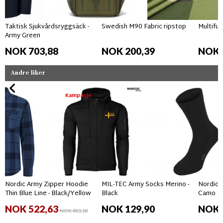
Taktisk Sjukvårdsryggsäck -
Swedish M90 Fabric ripstop
Multifun
Army Green
NOK 703,88
NOK 200,39
NOK 
Andre liker
Kampanje
Nordic Army Zipper Hoodie
MIL-TEC Army Socks Merino -
Nordic 
Thin Blue Line - Black/Yellow
Black
Camo
NOK 522,63
NOK 129,90
NOK 
NOK 603,18