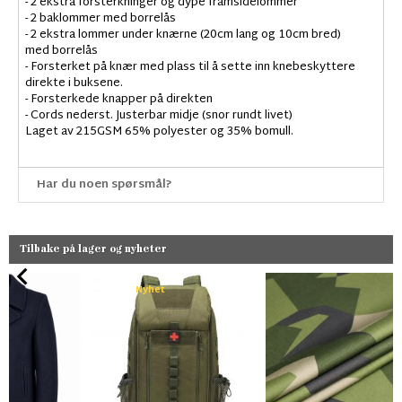
- 2 ekstra forsterkninger og dype framsidelommer
- 2 baklommer med borrelås
- 2 ekstra lommer under knærne (20cm lang og 10cm bred)
med borrelås
- Forsterket på knær med plass til å sette inn knebeskyttere
direkte i buksene.
- Forsterkede knapper på direkten
- Cords nederst. Justerbar midje (snor rundt livet)
Laget av 215GSM 65% polyester og 35% bomull.
Har du noen spørsmål?
Tilbake på lager og nyheter
Nyhet