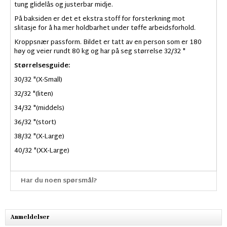
tung glidelås og justerbar midje.
På baksiden er det et ekstra stoff for forsterkning mot
slitasje for å ha mer holdbarhet under tøffe arbeidsforhold.
Kroppsnær passform. Bildet er tatt av en person som er 180
høy og veier rundt 80 kg og har på seg størrelse 32/32 "
Størrelsesguide:
30/32 "(X-Small)
32/32 "(liten)
34/32 "(middels)
36/32 "(stort)
38/32 "(X-Large)
40/32 "(XX-Large)
Har du noen spørsmål?
Anmeldelser