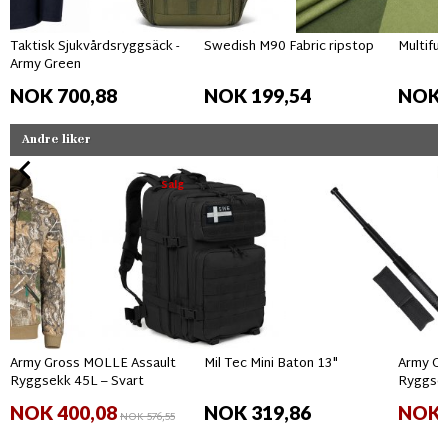
Taktisk Sjukvårdsryggsäck -
Swedish M90 Fabric ripstop
Multifun
Army Green
NOK 700,88
NOK 199,54
NOK 
Andre liker
Salg
Army Gross MOLLE Assault
Mil Tec Mini Baton 13"
Army Gr
Ryggsekk 45L – Svart
Ryggsek
NOK 400,08
NOK 319,86
NOK 
NOK 576,55