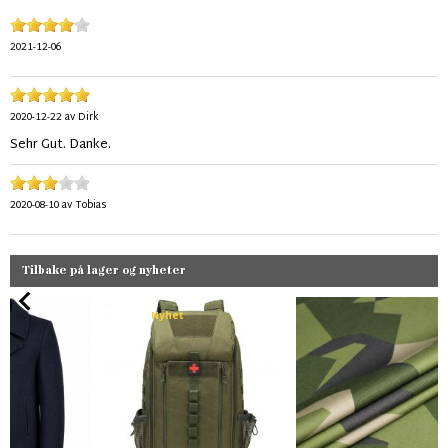
2021-12-06
2020-12-22
av
Dirk
Sehr Gut. Danke.
2020-08-10
av
Tobias
Tilbake på lager og nyheter
Nyhet