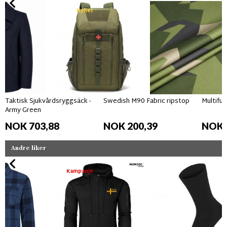
Nyhet
Taktisk Sjukvårdsryggsäck -
Swedish M90 Fabric ripstop
Multifun
Army Green
NOK 703,88
NOK 200,39
NOK 
Andre liker
Kampanje