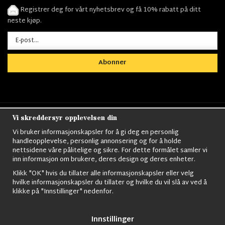
Registrer deg for vårt nyhetsbrev og få 10% rabatt på ditt
neste kjøp.
Abonner
Vi skreddersyr opplevelsen din
Nordens största utbud av
Militärkläder
,
M90
kläder,
Militärtöverskott,
Militärutrustning
,
Ordningsvakt
Vi bruker informasjonskapsler for å gi deg en personlig
utrustning,
väktarkläder
,
Militärbyxor,
Militärjackor,
M65
handleopplevelse, personlig annonsering og for å holde
Jackor,
Bomberjackor,
Militärkängor,
Militära Ryggsäckar,
Vintage Army
nettsidene våre pålitelige og sikre. For dette formålet samler vi
kläder,
Sjömanskläder
,
Paracord
,
Gasmask
,
Ghillie
inn informasjon om brukere, deres design og deres enheter.
Suits
,
Militärknivar
,
Militärklockor
,
Knivhandskar
,
Natotröjor
och mycket mer..
Klikk "OK" hvis du tillater alle informasjonskapsler eller velg
hvilke informasjonskapsler du tillater og hvilke du vil slå av ved å
klikke på "Innstillinger" nedenfor.
Innstillinger