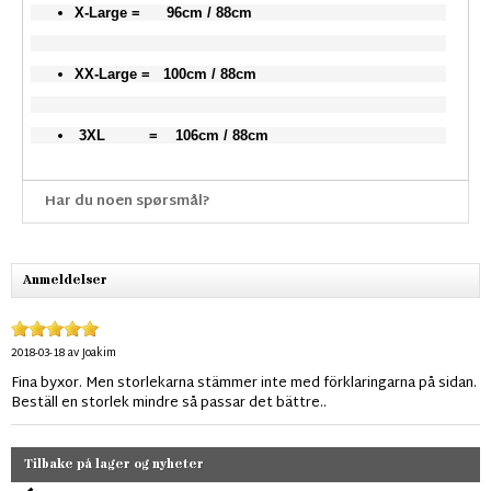
X-Large = 96cm / 88cm
XX-Large = 100cm / 88cm
3XL = 106cm / 88cm
Har du noen spørsmål?
Anmeldelser
2018-03-18
av
Joakim
Fina byxor. Men storlekarna stämmer inte med förklaringarna på sidan.
Beställ en storlek mindre så passar det bättre..
Tilbake på lager og nyheter