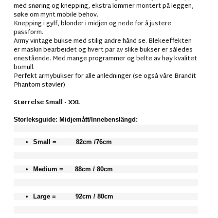
med snøring og knepping, ekstra lommer montert på leggen,
søke om mynt mobile behov.
Knepping i gylf, blonder i midjen og nede for å justere
passform.
Army vintage bukse med stilig andre hånd se. Blekeeffekten
er maskin bearbeidet og hvert par av slike bukser er således
enestående. Med mange programmer og belte av høy kvalitet
bomull.
Perfekt armybukser for alle anledninger (se også våre Brandit
Phantom støvler)
Størrelse Small - XXL
Storleksguide: Midjemått/Innebenslängd:
Small = 82cm /76cm
Medium = 88cm / 80cm
Large = 92cm / 80cm