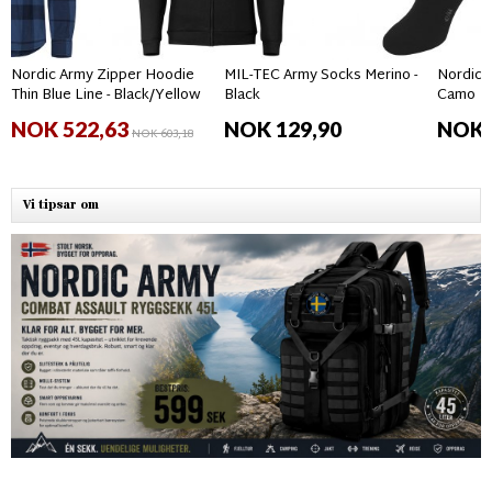
Nordic Army Zipper Hoodie
MIL-TEC Army Socks Merino -
Nordic 
Thin Blue Line - Black/Yellow
Black
Camo
NOK 522,63
NOK 129,90
NOK 
NOK 603,18
Vi tipsar om