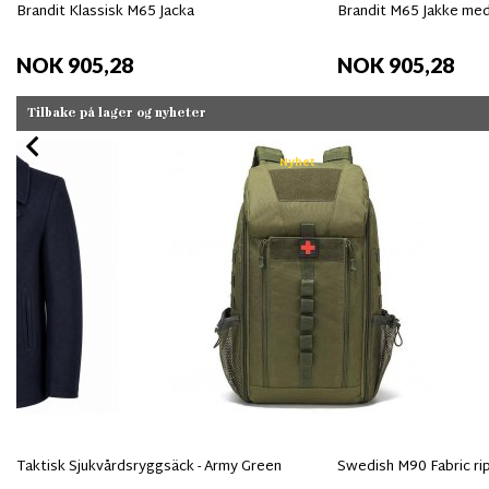
e
Brandit Klassisk M65 Jacka
Brandit M65 Jakke med
NOK 905,28
NOK 905,28
Tilbake på lager og nyheter
Nyhet
Taktisk Sjukvårdsryggsäck - Army Green
Swedish M90 Fabric ri