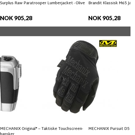
Surplus Raw Paratrooper Lumberjacket - Olive
Brandit Klassisk M65 Jac
NOK 905,28
NOK 905,28
MECHANIX Original® – Taktiske Touchscreen-
MECHANIX Pursuit D5 Ha
hansker