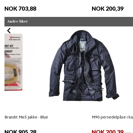
NOK 703,88
NOK 200,39
Andre liker
Brandit M65 Jakke - Blue
M90 persedelpåse i k
NOK 905,28
NOK 200,39