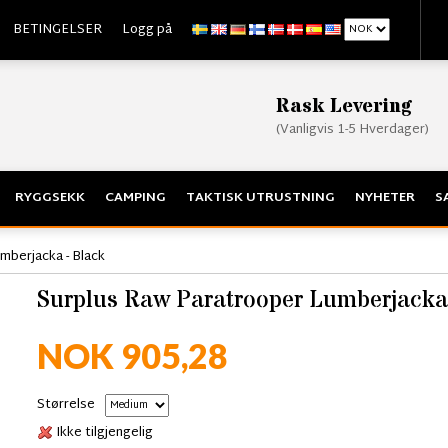
BETINGELSER
Logg på
Rask Levering
(Vanligvis 1-5 Hverdager)
RYGGSEKK
CAMPING
TAKTISK UTRUSTNING
NYHETER
S
mberjacka - Black
Surplus Raw Paratrooper Lumberjacka
NOK 905,28
Størrelse
Ikke tilgjengelig