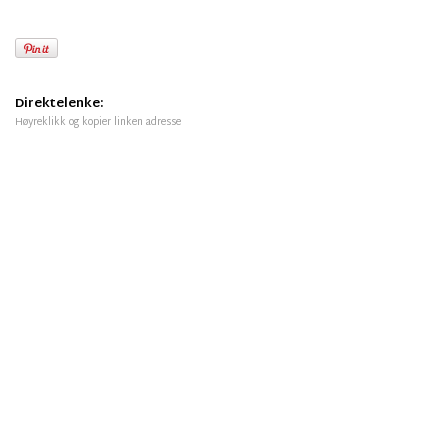
Direktelenke:
Høyreklikk og kopier linken adresse