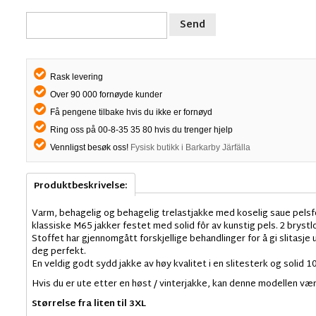
Send
Rask levering
Over 90 000 fornøyde kunder
Få pengene tilbake hvis du ikke er fornøyd
Ring oss på 00-8-35 35 80 hvis du trenger hjelp
Vennligst besøk oss!
Fysisk butikk i Barkarby Järfälla
Produktbeskrivelse:
Varm, behagelig og behagelig trelastjakke med koselig saue pelsfo
klassiske M65 jakker festet med solid fôr av kunstig pels. 2 bry
Stoffet har gjennomgått forskjellige behandlinger for å gi slitasj
deg perfekt.
En veldig godt sydd jakke av høy kvalitet i en slitesterk og solid 
Hvis du er ute etter en høst / vinterjakke, kan denne modellen vær
Størrelse fra liten til 3XL