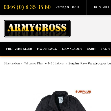
0046 (0) 8 35 35 80
Vardagar 10-18
KONTAKT
MILITÆRE KLÆR
HODEPLAGG
DAMKLÄDER
BARN
SKOR
Startsiden
»
Militære Klær
»
M65 Jakker
»
Surplus Raw Paratrooper Lu