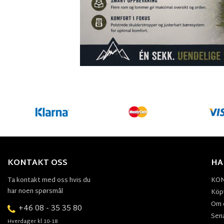
KONTAKT OSS
HA
Ta kontakt med oss hvis du
KO
har noen spørsmål
Köpv
Om 
+46 08 - 35 35 80
Sen
Hverdager kl.10-18