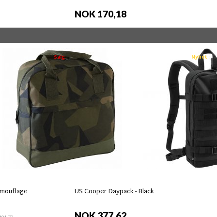
NOK 170,18
Salg
Nyhet
amouflage
US Cooper Daypack - Black
NOK 377,62