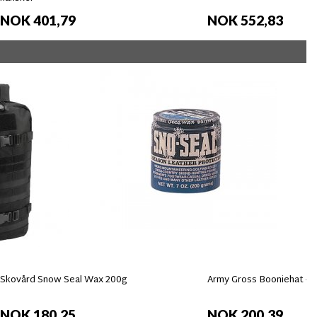
NOK 401,79
NOK 552,83
Skovård Snow Seal Wax 200g
Army Gross Booniehat - B
NOK 180,25
NOK 200,39