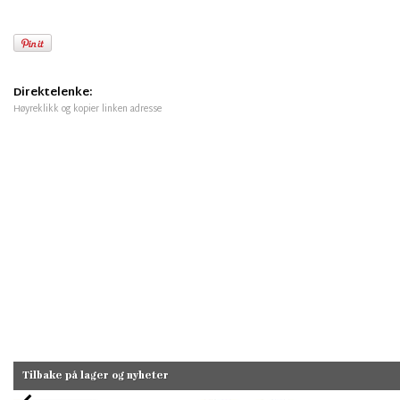
Direktelenke:
Høyreklikk og kopier linken adresse
Tilbake på lager og nyheter