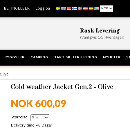
BETINGELSER
Logg på
Rask Levering
(Vanligvis 1-5 Hverdager)
RYGGSEKK
CAMPING
TAKTISK UTRUSTNING
NYHETER
S
Olive
Cold weather Jacket Gen.2 - Olive
NOK 600,09
Størrelse
Delivery time 7-8 Dagar