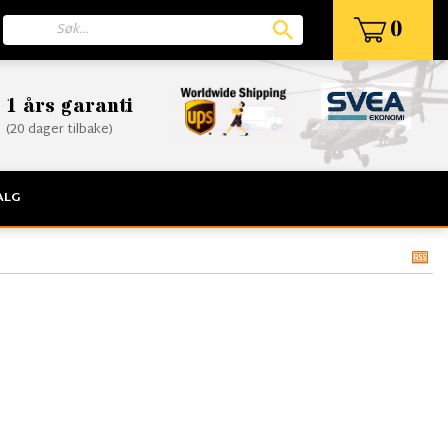
0
1 års garanti
(20 dager tilbake)
ALG