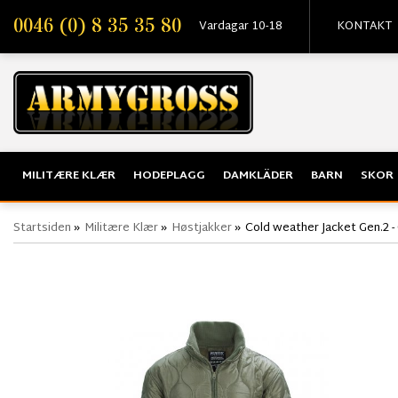
0046 (0) 8 35 35 80
Vardagar 10-18
KONTAKT
MILITÆRE KLÆR
HODEPLAGG
DAMKLÄDER
BARN
SKOR
Startsiden
»
Militære Klær
»
Høstjakker
»
Cold weather Jacket Gen.2 - 