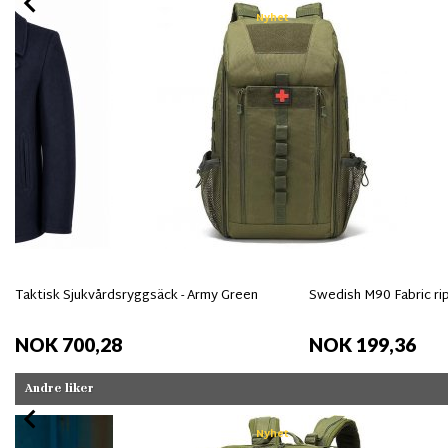
Nyhet
Taktisk Sjukvårdsryggsäck - Army Green
Swedish M90 Fabric ri
NOK 700,28
NOK 199,36
Andre liker
Nyhet