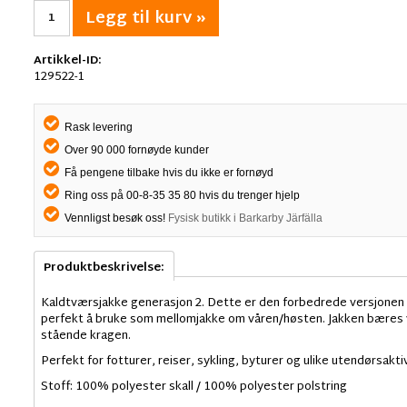
Legg til kurv »
Artikkel-ID:
129522-1
Rask levering
Over 90 000 fornøyde kunder
Få pengene tilbake hvis du ikke er fornøyd
Ring oss på 00-8-35 35 80 hvis du trenger hjelp
Vennligst besøk oss!
Fysisk butikk i Barkarby Järfälla
Produktbeskrivelse:
Kaldtværsjakke generasjon 2. Dette er den forbedrede versjonen 
perfekt å bruke som mellomjakke om våren/høsten. Jakken bæres v
stående kragen.
Perfekt for fotturer, reiser, sykling, byturer og ulike utendørsakti
Stoff: 100% polyester skall / 100% polyester polstring