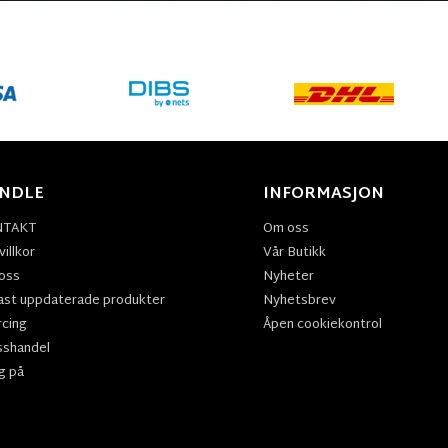
NDLE
INFORMASJON
NTAKT
Om oss
illkor
Vår Butikk
oss
Nyheter
ast uppdaterade produkter
Nyhetsbrev
rcing
Åpen cookiekontrol
sshandel
g på