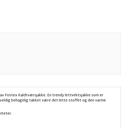
av Fostex Kaldtværsjakke. En trendy lettvektsjakke som er
eldig behagelig takket være det lette stoffet og den varme
viteter.