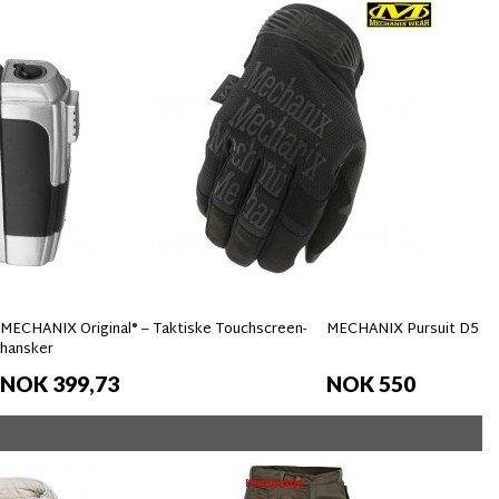
MECHANIX Original® – Taktiske Touchscreen-
MECHANIX Pursuit D5 Ha
hansker
NOK 399,73
NOK 550
Kampanje