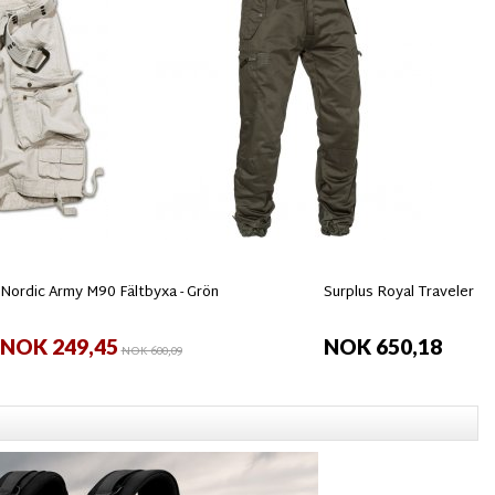
Nordic Army M90 Fältbyxa - Grön
Surplus Royal Traveler Bu
NOK 249,45
NOK 650,18
NOK 600,09