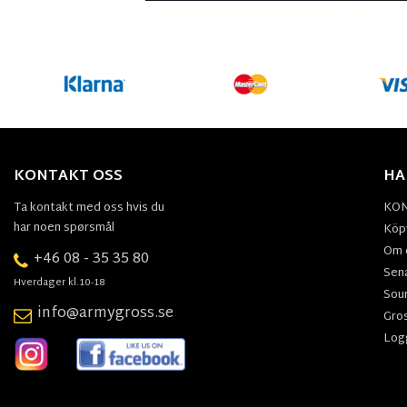
KONTAKT OSS
HA
Ta kontakt med oss hvis du
KO
har noen spørsmål
Köpv
Om 
+46 08 - 35 35 80
Sen
Hverdager kl.10-18
Sou
info@armygross.se
Gro
Log