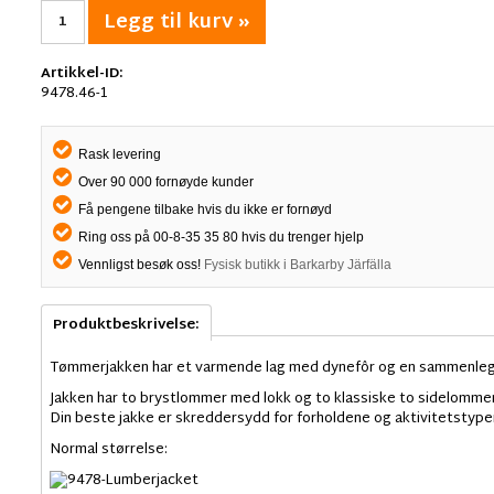
Legg til kurv »
Artikkel-ID:
9478.46-1
Rask levering
Over 90 000 fornøyde kunder
Få pengene tilbake hvis du ikke er fornøyd
Ring oss på 00-8-35 35 80 hvis du trenger hjelp
Vennligst besøk oss!
Fysisk butikk i Barkarby Järfälla
Produktbeskrivelse:
Tømmerjakken har et varmende lag med dynefôr og en sammenleggb
Jakken har to brystlommer med lokk og to klassiske to sidelomme
Din beste jakke er skreddersydd for forholdene og aktivitetstypene
Normal størrelse: