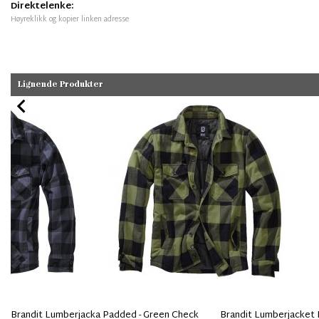
Direktelenke:
Høyreklikk og kopier linken adresse
Lignende Produkter
Brandit Lumberjacka Padded - Green Check
Brandit Lumberjacket 