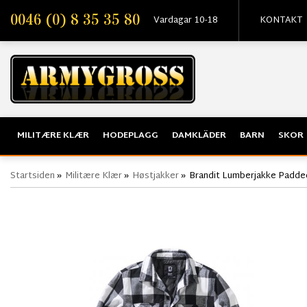
0046 (0) 8 35 35 80
Vardagar 10-18
KONTAKT
MILITÆRE KLÆR
HODEPLAGG
DAMKLÄDER
BARN
SKOR
Startsiden
»
Militære Klær
»
Høstjakker
»
Brandit Lumberjakke Padde