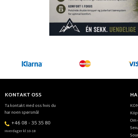
KONTAKT OSS
HA
Ta kontakt med oss hvis du
KO
har noen spørsmål
Köpv
Om 
+46 08 - 35 35 80
Sen
Hverdager kl.10-18
Sou