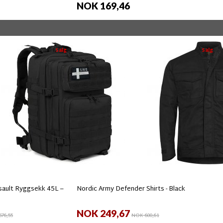
NOK 169,46
Salg
Salg
ault Ryggsekk 45L –
Nordic Army Defender Shirts - Black
NOK 249,67
76,55
NOK 600,61