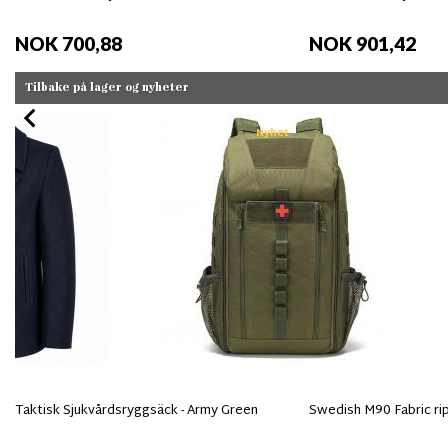
NOK 700,88
NOK 901,42
Tilbake på lager og nyheter
Nyhet
Taktisk Sjukvårdsryggsäck - Army Green
Swedish M90 Fabric ri