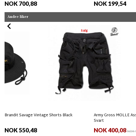
NOK 700,88
NOK 199,54
Andre liker
Salg
Brandit Savage Vintage Shorts Black
Army Gross MOLLE Ass
Svart
NOK 550,48
NOK 400,08
NOK 5