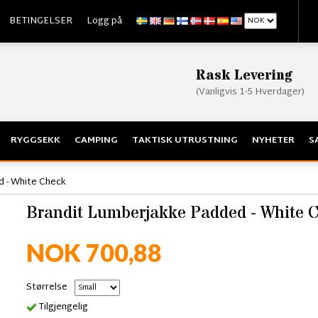
BETINGELSER
Logg på
Rask Levering
(Vanligvis 1-5 Hverdager)
RYGGSEKK
CAMPING
TAKTISK UTRUSTNING
NYHETER
S
d - White Check
Brandit Lumberjakke Padded - White 
NOK 700,88
Størrelse
Tilgjengelig