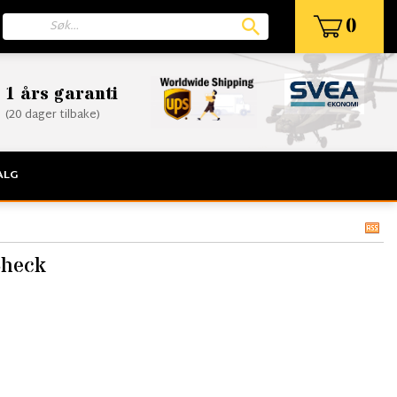
0
1 års garanti
(20 dager tilbake)
ALG
Check