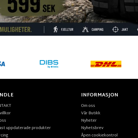
NDLE
INFORMASJON
NTAKT
Om oss
illkor
Vår Butikk
oss
Nyheter
ast uppdaterade produkter
Nyhetsbrev
rcing
Åpen cookiekontrol