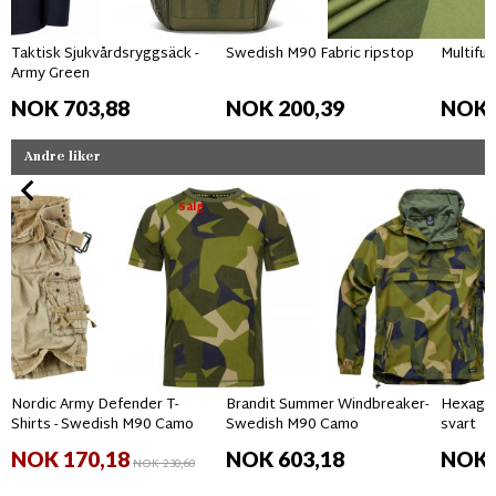
Taktisk Sjukvårdsryggsäck -
Swedish M90 Fabric ripstop
Multifun
Army Green
NOK 703,88
NOK 200,39
NOK 
Andre liker
Salg
Nordic Army Defender T-
Brandit Summer Windbreaker-
Hexagon
Shirts - Swedish M90 Camo
Swedish M90 Camo
svart
NOK 170,18
NOK 603,18
NOK 
NOK 230,60