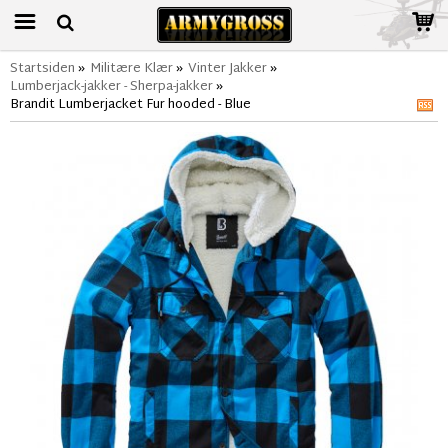
Startsiden
»
Militære Klær
»
Vinter Jakker
»
Lumberjack-jakker - Sherpa-jakker
»
Brandit Lumberjacket Fur hooded - Blue