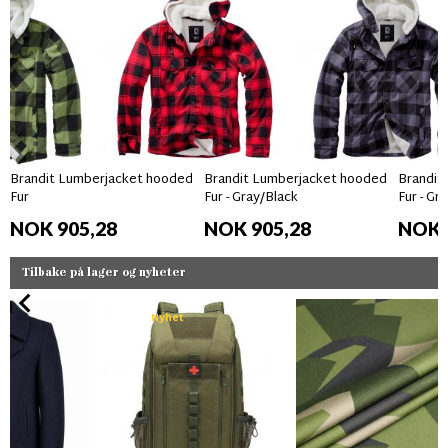
Brandit Lumberjacket hooded
Brandit Lumberjacket hooded
Brandit
Fur
Fur - Gray/Black
Fur - Gr
NOK 905,28
NOK 905,28
NOK 
Tilbake på lager og nyheter
Nyhet