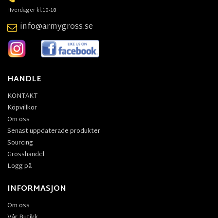
Hverdager kl.10-18
info@armygross.se
HANDLE
KONTAKT
Köpvillkor
Om oss
Senast uppdaterade produkter
Sourcing
Grosshandel
Logg på
INFORMASJON
Om oss
Vår Butikk