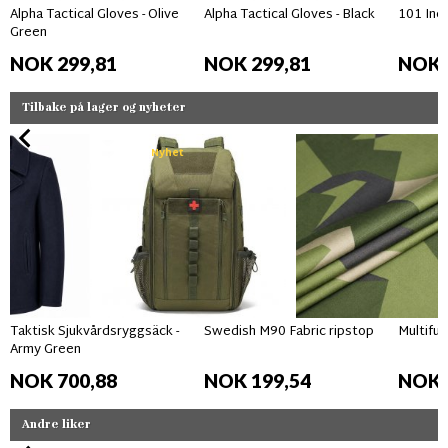
Alpha Tactical Gloves - Olive
Alpha Tactical Gloves - Black
101 Inc 
Green
NOK 299,81
NOK 299,81
NOK 
Tilbake på lager og nyheter
Nyhet
Taktisk Sjukvårdsryggsäck -
Swedish M90 Fabric ripstop
Multifun
Army Green
NOK 700,88
NOK 199,54
NOK 
Andre liker