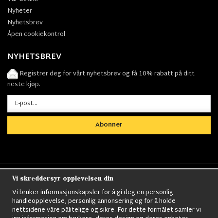
Nyheter
Nyhetsbrev
Åpen cookiekontrol
NYHETSBREV
Registrer deg for vårt nyhetsbrev og få 10% rabatt på ditt
neste kjøp.
Abonner
Vi skreddersyr opplevelsen din
Nordens största utbud av
Militärkläder
,
M90
kläder,
Militärtöverskott,
Militärutrustning
,
Ordningsvakt
Vi bruker informasjonskapsler for å gi deg en personlig
utrustning,
väktarkläder
,
Militärbyxor,
Militärjackor,
M65
handleopplevelse, personlig annonsering og for å holde
Jackor,
Bomberjackor,
Militärkängor,
Militära Ryggsäckar,
Vintage Army
nettsidene våre pålitelige og sikre. For dette formålet samler vi
kläder,
Sjömanskläder
,
Paracord
,
Gasmask
,
Ghillie