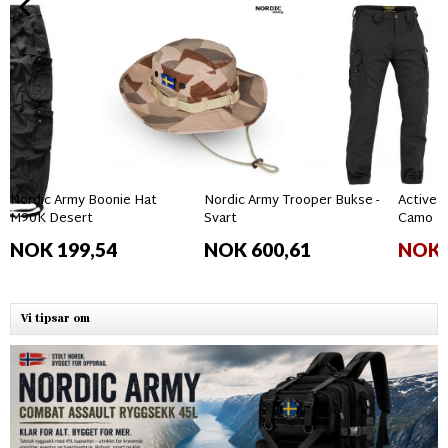
Nordic Army Boonie Hat
Nordic Army Trooper Bukse -
Active 
M90K Desert
Svart
Camo
NOK 199,54
NOK 600,61
NOK 
Vi tipsar om